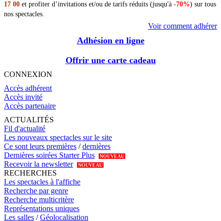
17 00
et profiter d’invitations et/ou de tarifs réduits (jusqu'à
-70%
) sur tous
nos spectacles.
Voir comment adhérer
Adhésion en ligne
Offrir une carte cadeau
CONNEXION
Accès adhérent
Accès invité
Accès partenaire
ACTUALITÉS
Fil d'actualité
Les nouveaux spectacles sur le site
Ce sont leurs premières
/
dernières
Dernières soirées Starter Plus
NOUVEAU
Recevoir la newsletter
NOUVEAU
RECHERCHES
Les spectacles à l'affiche
Recherche par genre
Recherche multicritère
Représentations uniques
Les salles
/
Géolocalisation