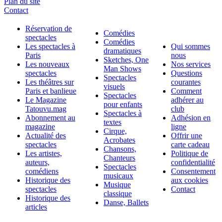
Plan du site
Contact
Réservation de
Comédies
spectacles
Comédies
Les spectacles à
Qui sommes
dramatiques
Paris
nous
Sketches, One
Les nouveaux
Nos services
Man Shows
spectacles
Questions
Spectacles
Les théâtres sur
courantes
visuels
Paris et banlieue
Comment
Spectacles
Le Magazine
adhérer au
pour enfants
Tatouvu.mag
club
Spectacles à
Abonnement au
Adhésion en
textes
magazine
ligne
Cirque,
Actualité des
Offrir une
Acrobates
spectacles
carte cadeau
Chansons,
Les artistes,
Politique de
Chanteurs
auteurs,
confidentialité
Spectacles
comédiens
Consentement
musicaux
Historique des
aux cookies
Musique
spectacles
Contact
classique
Historique des
Danse, Ballets
articles