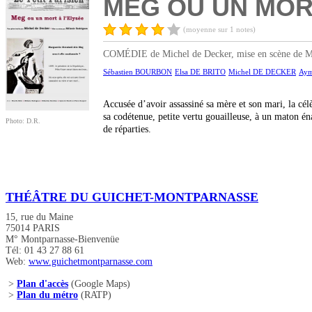
MEG OU UN MOR
(moyenne sur 1 notes)
COMÉDIE de Michel de Decker, mise en scène de Mél
Sébastien BOURBON
Elsa DE BRITO
Michel DE DECKER
Aym
Accusée d’avoir assassiné sa mère et son mari, la cél
sa codétenue, petite vertu gouailleuse, à un maton é
Photo: D.R.
de réparties.
THÉÂTRE DU GUICHET-MONTPARNASSE
15, rue du Maine
75014 PARIS
M° Montparnasse-Bienvenüe
Tél: 01 43 27 88 61
Web:
www.guichetmontparnasse.com
>
Plan d'accès
(Google Maps)
>
Plan du métro
(RATP)