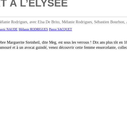
T À L’ELYSÉE
anie Rodrigues, avec Elsa De Brito, Mélanie Rodrigues, Sébastien Bourbon, 
eric NAUDE
Mélanie RODRIGUES
Pierre SACQUET
èbre Marguerite Steinheil, dite Meg, est sous les verrous ! Dix ans plus tôt en 
namouré et à un avocat guindé, venez découvrir cette femme ensorcelante, coll