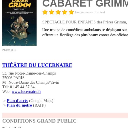
CABARET GRIM
(moyenne sur 1 notes)
SPECTACLE POUR ENFANTS des Frères Grimm, mise en
Une troupe de comédiens ambulants se déplaçant sur l
offrent un florilège des plus beaux contes des célèbre
Photo: D.R.
THÉÂTRE DU LUCERNAIRE
53, rue Notre-Dame-des-Champs
75006 PARIS
M° Notre-Dame des Champs/Vavin
Tél: 01 45 44 57 34
Web:
www.lucernaire.fr
>
Plan d'accès
(Google Maps)
>
Plan du métro
(RATP)
CONDITIONS GRAND PUBLIC