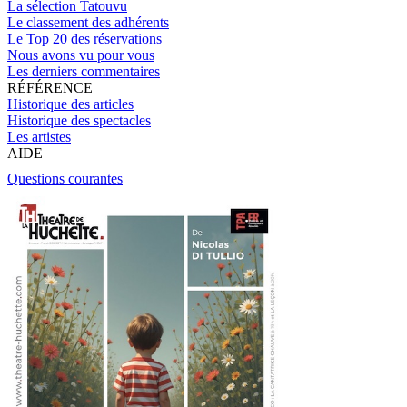
La sélection Tatouvu
Le classement des adhérents
Le Top 20 des réservations
Nous avons vu pour vous
Les derniers commentaires
RÉFÉRENCE
Historique des articles
Historique des spectacles
Les artistes
AIDE
Questions courantes