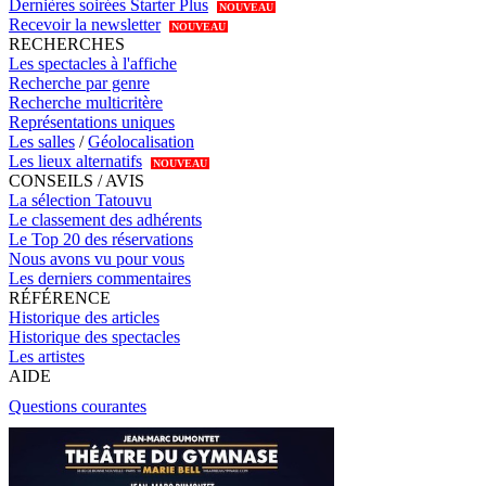
Dernières soirées Starter Plus
NOUVEAU
Recevoir la newsletter
NOUVEAU
RECHERCHES
Les spectacles à l'affiche
Recherche par genre
Recherche multicritère
Représentations uniques
Les salles
/
Géolocalisation
Les lieux alternatifs
NOUVEAU
CONSEILS / AVIS
La sélection Tatouvu
Le classement des adhérents
Le Top 20 des réservations
Nous avons vu pour vous
Les derniers commentaires
RÉFÉRENCE
Historique des articles
Historique des spectacles
Les artistes
AIDE
Questions courantes