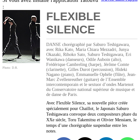
Si vous avez installé l'application Tatouvu
:
FLEXIBLE
SILENCE
DANSE chorégraphié par Saburo Teshigawara,
avec Rika Kato, Maria Chiara Mezzadri, Junya
Okazaki, Rihoko Sato, Saburo Teshigawara, Eri
Wanikawa (danseurs), Odile Auboin (alto),
Frédérique Cambreling (harpe), Jérôme Comte
Photo: D.R.
(clarinette), Gilles Durot (percussion), Hideki
Nagano (piano), Emmanuelle Ophèle (flûte), Jean-
Marc Zvellenreuther (guitare) de l’Ensemble
intercontemporain et le sextuor d’ondes Martenot
du Conservatoire national supérieur de musique et
de danse de Paris.
Avec Flexible Silence, sa nouvelle pièce créée
spécialement pour Chaillot, le Japonais Saburo
Teshigawara convoque deux compositeurs phare du
XXe siècle, Toru Takemitsu et Olivier Messiaen, le
temps d’une chorégraphie suspendue entre les
notes.