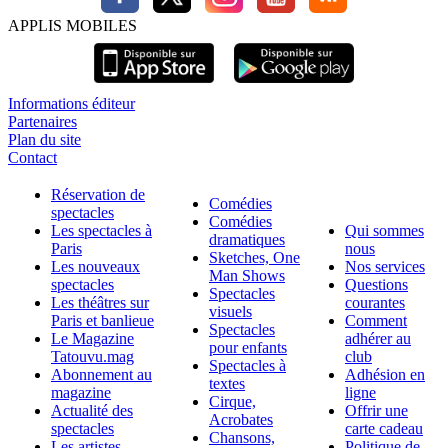
APPLIS MOBILES
Informations éditeur
Partenaires
Plan du site
Contact
Réservation de
Comédies
spectacles
Comédies
Les spectacles à
Qui sommes
dramatiques
Paris
nous
Sketches, One
Les nouveaux
Nos services
Man Shows
spectacles
Questions
Spectacles
Les théâtres sur
courantes
visuels
Paris et banlieue
Comment
Spectacles
Le Magazine
adhérer au
pour enfants
Tatouvu.mag
club
Spectacles à
Abonnement au
Adhésion en
textes
magazine
ligne
Cirque,
Actualité des
Offrir une
Acrobates
spectacles
carte cadeau
Chansons,
Les artistes,
Politique de