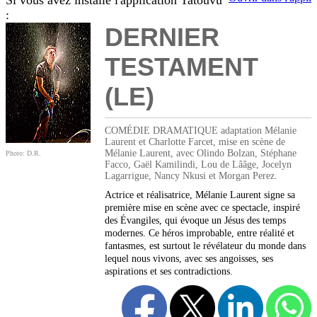
Si vous avez installé l'application Tatouvu
:
DERNIER
TESTAMENT
(LE)
COMÉDIE DRAMATIQUE adaptation Mélanie
Laurent et Charlotte Farcet, mise en scène de
Mélanie Laurent, avec Olindo Bolzan, Stéphane
Photo: D.R.
Facco, Gaël Kamilindi, Lou de Lââge, Jocelyn
Lagarrigue, Nancy Nkusi et Morgan Perez.
Actrice et réalisatrice, Mélanie Laurent signe sa
première mise en scène avec ce spectacle, inspiré
des Évangiles, qui évoque un Jésus des temps
modernes. Ce héros improbable, entre réalité et
fantasmes, est surtout le révélateur du monde dans
lequel nous vivons, avec ses angoisses, ses
aspirations et ses contradictions.