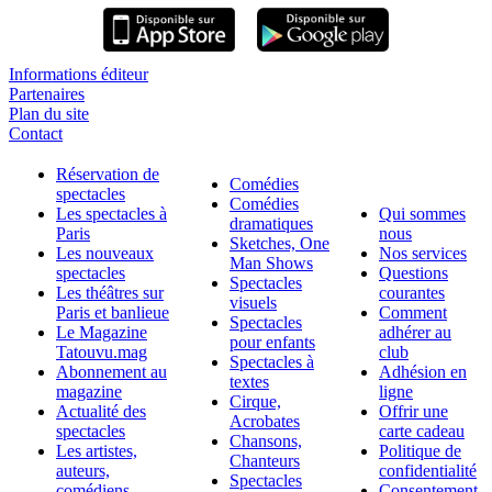
Informations éditeur
Partenaires
Plan du site
Contact
Réservation de
Comédies
spectacles
Comédies
Les spectacles à
Qui sommes
dramatiques
Paris
nous
Sketches, One
Les nouveaux
Nos services
Man Shows
spectacles
Questions
Spectacles
Les théâtres sur
courantes
visuels
Paris et banlieue
Comment
Spectacles
Le Magazine
adhérer au
pour enfants
Tatouvu.mag
club
Spectacles à
Abonnement au
Adhésion en
textes
magazine
ligne
Cirque,
Actualité des
Offrir une
Acrobates
spectacles
carte cadeau
Chansons,
Les artistes,
Politique de
Chanteurs
auteurs,
confidentialité
Spectacles
comédiens
Consentement