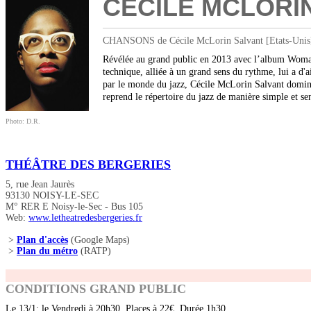
CECILE MCLORI
CHANSONS de Cécile McLorin Salvant [Etats-Unis] //
Révélée au grand public en 2013 avec l’album WomanC
technique, alliée à un grand sens du rythme, lui a d'
par le monde du jazz, Cécile McLorin Salvant domine
reprend le répertoire du jazz de manière simple et s
Photo: D.R.
THÉÂTRE DES BERGERIES
5, rue Jean Jaurès
93130 NOISY-LE-SEC
M° RER E Noisy-le-Sec - Bus 105
Web:
www.letheatredesbergeries.fr
>
Plan d'accès
(Google Maps)
>
Plan du métro
(RATP)
CONDITIONS GRAND PUBLIC
Le 13/1: le Vendredi à 20h30. Places à 22€. Durée 1h30.