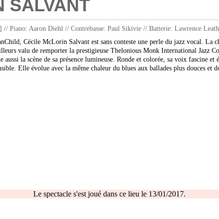
N SALVANT
 Piano: Aaron Diehl // Contrebasse: Paul Sikivie // Batterie: Lawrence Leath
hild, Cécile McLorin Salvant est sans conteste une perle du jazz vocal. La ch
ailleurs valu de remporter la prestigieuse Thelonious Monk International Jazz C
 aussi la scène de sa présence lumineuse. Ronde et colorée, sa voix fascine et
ensible. Elle évolue avec la même chaleur du blues aux ballades plus douces et 
Le spectacle s'est joué dans ce lieu le 13/01/2017.