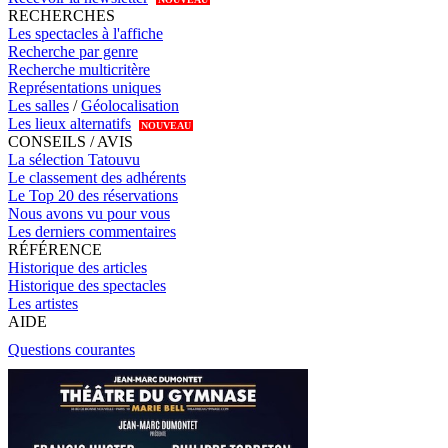
RECHERCHES
Les spectacles à l'affiche
Recherche par genre
Recherche multicritère
Représentations uniques
Les salles
/
Géolocalisation
Les lieux alternatifs
NOUVEAU
CONSEILS / AVIS
La sélection Tatouvu
Le classement des adhérents
Le Top 20 des réservations
Nous avons vu pour vous
Les derniers commentaires
RÉFÉRENCE
Historique des articles
Historique des spectacles
Les artistes
AIDE
Questions courantes