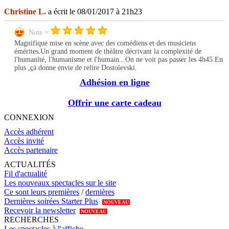
Christine L.
a écrit le 08/01/2017 à 21h23
Note =
Magnifique mise en scène avec des comédiens et des musiciens
émérites.Un grand moment de théâtre décrivant la complexité de
l'humanité, l'humanisme et l'humain...On ne voit pas passer les 4h45.En
plus ,çà donne envie de relire Dostoïevski.
Adhésion en ligne
Offrir une carte cadeau
CONNEXION
Accès adhérent
Accès invité
Accès partenaire
ACTUALITÉS
Fil d'actualité
Les nouveaux spectacles sur le site
Ce sont leurs premières
/
dernières
Dernières soirées Starter Plus
NOUVEAU
Recevoir la newsletter
NOUVEAU
RECHERCHES
Les spectacles à l'affiche