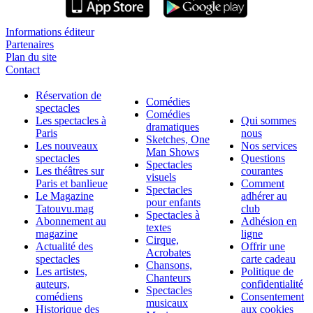
Informations éditeur
Partenaires
Plan du site
Contact
Réservation de
Comédies
spectacles
Comédies
Les spectacles à
Qui sommes
dramatiques
Paris
nous
Sketches, One
Les nouveaux
Nos services
Man Shows
spectacles
Questions
Spectacles
Les théâtres sur
courantes
visuels
Paris et banlieue
Comment
Spectacles
Le Magazine
adhérer au
pour enfants
Tatouvu.mag
club
Spectacles à
Abonnement au
Adhésion en
textes
magazine
ligne
Cirque,
Actualité des
Offrir une
Acrobates
spectacles
carte cadeau
Chansons,
Les artistes,
Politique de
Chanteurs
auteurs,
confidentialité
Spectacles
comédiens
Consentement
musicaux
Historique des
aux cookies