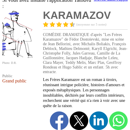
Si vous avez installé l'application Tatouvu
:
KARAMAZOV
(moyenne sur 5 notes)
COMÉDIE DRAMATIQUE d'après "Les Frères
Karamazov" de Fédor Dostoïevski, mise en scène
de Jean Bellorini, avec Michalis Boliakis, François
Deblock, Mathieu Delmonté, Karyll Elgrichi, Jean-
Christophe Folly, Jules Garreau, Camille de La
Guillonnière, Jacques Hadjaje, Blanche Leleu,
Clara Mayer, Teddy Melis, Marc Plas, Geoffroy
Photo: D.R.
Rondeau et Hugo Sablic et un enfant. 5h avec
entracte.
Public
Les Frères Karamazov est un roman à tiroirs,
Grand public
réunissant intrigue policière, histoires d'amours et
exposés métaphysiques. Les personnages
inoubliables, déchirés par leurs conflits intérieurs,
recherchent une vérité qui n'a rien à voir avec une
quête de la raison.