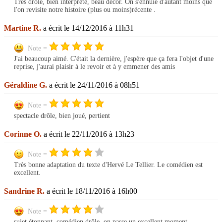
Très drôle, bien interprété, beau décor. On s'ennuie d'autant moins que
l'on revisite notre histoire (plus ou moins)récente .
Martine R.
a écrit le 14/12/2016 à 11h31
Note =
J'ai beaucoup aimé. C'était la dernière, j'espère que ça fera l'objet d'une
reprise, j'aurai plaisir à le revoir et à y emmener des amis
Géraldine G.
a écrit le 24/11/2016 à 08h51
Note =
spectacle drôle, bien joué, pertient
Corinne O.
a écrit le 22/11/2016 à 13h23
Note =
Très bonne adaptation du texte d'Hervé Le Tellier. Le comédien est
excellent.
Sandrine R.
a écrit le 18/11/2016 à 16h00
Note =
sujet étonnant, comédien drôle, on passe un excellent moment.