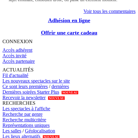
Voir tous les commentaires
Adhésion en ligne
Offrir une carte cadeau
CONNEXION
Accès adhérent
Accès invité
Accès partenaire
ACTUALITÉS
Fil d'actualité
Les nouveaux spectacles sur le site
Ce sont leurs premières
/
dernières
Dernières soirées Starter Plus
NOUVEAU
Recevoir la newsletter
NOUVEAU
RECHERCHES
Les spectacles à l'affiche
Recherche par genre
Recherche multicritère
Représentations uniques
Les salles
/
Géolocalisation
Les lieux alternatifs
NOUVEAU