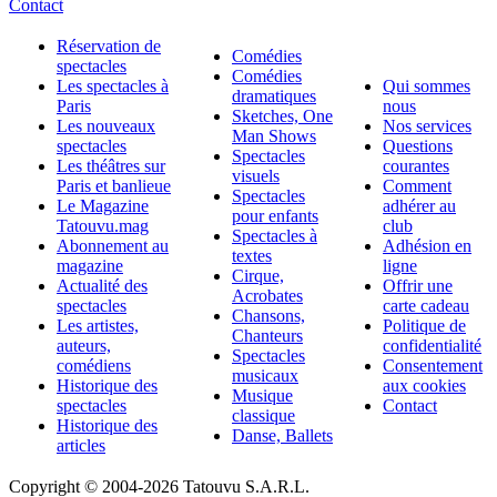
Contact
Réservation de
Comédies
spectacles
Comédies
Les spectacles à
Qui sommes
dramatiques
Paris
nous
Sketches, One
Les nouveaux
Nos services
Man Shows
spectacles
Questions
Spectacles
Les théâtres sur
courantes
visuels
Paris et banlieue
Comment
Spectacles
Le Magazine
adhérer au
pour enfants
Tatouvu.mag
club
Spectacles à
Abonnement au
Adhésion en
textes
magazine
ligne
Cirque,
Actualité des
Offrir une
Acrobates
spectacles
carte cadeau
Chansons,
Les artistes,
Politique de
Chanteurs
auteurs,
confidentialité
Spectacles
comédiens
Consentement
musicaux
Historique des
aux cookies
Musique
spectacles
Contact
classique
Historique des
Danse, Ballets
articles
Copyright © 2004-
2026 Tatouvu S.A.R.L.