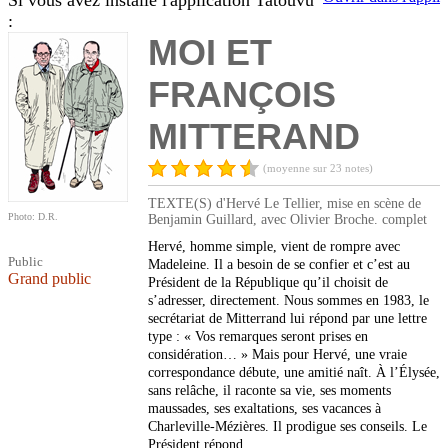
Si vous avez installé l'application Tatouvu
:
MOI ET
FRANÇOIS
MITTERAND
(moyenne sur 23 notes)
TEXTE(S) d'Hervé Le Tellier, mise en scène de
Photo: D.R.
Benjamin Guillard, avec Olivier Broche. complet
Hervé, homme simple, vient de rompre avec
Public
Madeleine. Il a besoin de se confier et c’est au
Grand public
Président de la République qu’il choisit de
s’adresser, directement. Nous sommes en 1983, le
secrétariat de Mitterrand lui répond par une lettre
type : « Vos remarques seront prises en
considération… » Mais pour Hervé, une vraie
correspondance débute, une amitié naît. À l’Élysée,
sans relâche, il raconte sa vie, ses moments
maussades, ses exaltations, ses vacances à
Charleville-Mézières. Il prodigue ses conseils. Le
Président répond.