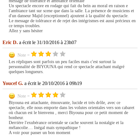
message de tolérance et ambiance orientale
Un spectacle encore en rodage qui fait du bein au moral en raison e
l'ambiance tant sur scene que dans la salle. La présence de musiciens et
d'un danseur Majid (exceptionnel) ajoutent à la qualité du spectacle.
Le message de tolérance et de rejet des intégrismes est aussi précieux en
ce temps troubles.
Allez y sans hésiter
Eric D.
a écrit le 31/10/2016 à 23h07
Note =
Les répliques sont parfois un peu faciles mais c'est surtout la
personnalité de BIYOUNA qui rend ce spectacle attachant malgré
quelques longueurs.
Youcef G.
a écrit le 20/10/2016 à 09h19
Note =
Biyouna est attachante, émouvante, lucide et très drôle, avec ce
spectacle, elle nous emporte dans les volutes orientales vers son cabaret
où chacun est le bienvenu , merci Biyouna pour ce petit moment de
bonheur.
Derrière l'exubérance orientale se cache souvent la nostalgie et la
mélancolie.... Inégal mais sympathique !
A voir pour passer un bon moment