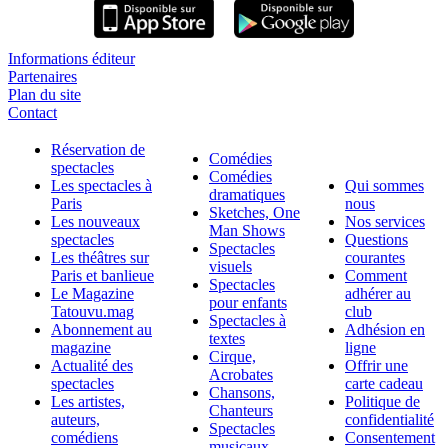
Informations éditeur
Partenaires
Plan du site
Contact
Réservation de
Comédies
spectacles
Comédies
Les spectacles à
Qui sommes
dramatiques
Paris
nous
Sketches, One
Les nouveaux
Nos services
Man Shows
spectacles
Questions
Spectacles
Les théâtres sur
courantes
visuels
Paris et banlieue
Comment
Spectacles
Le Magazine
adhérer au
pour enfants
Tatouvu.mag
club
Spectacles à
Abonnement au
Adhésion en
textes
magazine
ligne
Cirque,
Actualité des
Offrir une
Acrobates
spectacles
carte cadeau
Chansons,
Les artistes,
Politique de
Chanteurs
auteurs,
confidentialité
Spectacles
comédiens
Consentement
musicaux