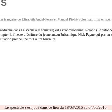
NS
çaise de Elisabeth Angel-Perez et Manuel Piolat-Soleymat, mise en scène pa
médienne dans La Vénus à la fourrure) est astrophysicienne. Roland (Christophe
pter la finesse d’écriture du jeune auteur britannique Nick Payne qui par un sys
situation prenne une tout autre tournure.
Le spectacle s'est joué dans ce lieu du 18/03/2016 au 04/06/2016.