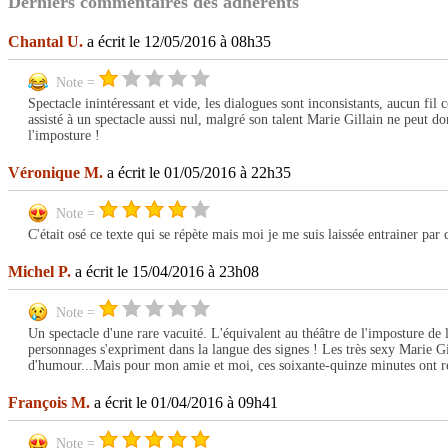
Derniers commentaires des adhérents
Chantal U.
a écrit le 12/05/2016 à 08h35
Note =
Spectacle inintéressant et vide, les dialogues sont inconsistants, aucun fil
assisté à un spectacle aussi nul, malgré son talent Marie Gillain ne peut do
l'imposture !
Véronique M.
a écrit le 01/05/2016 à 22h35
Note =
C'était osé ce texte qui se répète mais moi je me suis laissée entrainer par 
Michel P.
a écrit le 15/04/2016 à 23h08
Note =
Un spectacle d'une rare vacuité. L'équivalent au théâtre de l'imposture de 
personnages s'expriment dans la langue des signes ! Les très sexy Marie G
d'humour...Mais pour mon amie et moi, ces soixante-quinze minutes ont repr
François M.
a écrit le 01/04/2016 à 09h41
Note =