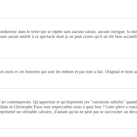
 conducteur dans le texte qui se répète sans aucune raison, aucune intrigue, la m
nner aucun intérêt à ce spectacle dont je ne peut croire qu'il ait été bien accuei
ces mots et ces histoires qui sont les mêmes et pas tout a fait. Original et bons a
l'art contemporain. Qu'apportent et qu'importent ces "variations subtiles" quand 
illain et Christophe Paou sont impeccables mais à quoi bon ? Cette pièce a ren
ésenté un véritable calvaire, d'autant qu'on ne peut pas se raccrocher au décor