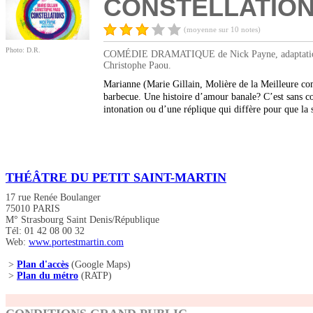
CONSTELLATIO
(moyenne sur 10 notes)
Photo: D.R.
COMÉDIE DRAMATIQUE de Nick Payne, adaptation fran
Christophe Paou.
Marianne (Marie Gillain, Molière de la Meilleure co
barbecue. Une histoire d’amour banale? C’est sans com
intonation ou d’une réplique qui diffère pour que la 
THÉÂTRE DU PETIT SAINT-MARTIN
17 rue Renée Boulanger
75010 PARIS
M° Strasbourg Saint Denis/République
Tél: 01 42 08 00 32
Web:
www.portestmartin.com
>
Plan d'accès
(Google Maps)
>
Plan du métro
(RATP)