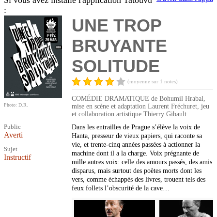
Si vous avez installé l'application Tatouvu
:
UNE TROP
BRUYANTE
SOLITUDE
(moyenne sur 1 notes)
COMÉDIE DRAMATIQUE de Bohumil Hrabal,
Photo: D.R.
mise en scène et adaptation Laurent Fréchuret, jeu
et collaboration artistique Thierry Gibault.
Public
Dans les entrailles de Prague s’élève la voix de
Averti
Hanta, presseur de vieux papiers, qui raconte sa
vie, et trente-cinq années passées à actionner la
Sujet
machine dont il a la charge. Voix prégnante de
Instructif
mille autres voix: celle des amours passés, des amis
disparus, mais surtout des poètes morts dont les
vers, comme échappés des livres, trouent tels des
feux follets l’obscurité de la cave…