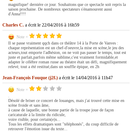
magnifique! derniére ce jour. Souhaitons que ce spectacle soit repris la
saison prochaine. De nombreux spectateurs s'énamourent aussi
d'Anna!!!!
Charles C.
a écrit le 22/04/2016 à 16h59
Note =
Il se passe vraiment qqch dans ce théâtre 14 à la Porte de Vanves :
chaque représentation est un chef-d'oeuvre,la mise en scène,le jeu des
acteurs,tout emporte l'adhésion, on ne voit pas passer le temps, tout est
juste et parfait,parfois même sublime,c'est vraiment formidable,et
adapter le célèbre roman russe au théatre était un défi, magnifiquement
relevé, tout a été restitué,dans un souffle épique, en 2h
Jean-François Fouque (j2f.)
a écrit le 14/04/2016 à 11h47
Note =
.
Désolé de briser ce concert de louanges, mais j'ai trouvé cette mise en
scène froide et sans âme,
à cause de laquelle, une bonne partie de la troupe joue de façon
caricaturale à la limite du ridicule,
voire risible, pour certain(e)s...
Tous les effets dramatiques sont "téléphonés", du coup difficile de
retrouver l'émotion issue du texte...