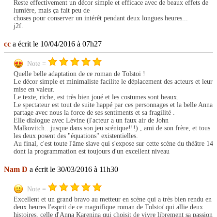
Reste effectivement un décor simple et efficace avec de beaux effets de
lumière, mais ça fait peu de
choses pour conserver un intérêt pendant deux longues heures...
j2f.
cc
a écrit le 10/04/2016 à 07h27
Note =
Quelle belle adaptation de ce roman de Tolstoi !
Le décor simple et minimaliste facilite le déplacement des acteurs et leur
mise en valeur.
Le texte, riche, est très bien joué et les costumes sont beaux.
Le spectateur est tout de suite happé par ces personnages et la belle Anna
partage avec nous la force de ses sentiments et sa fragilité .
Elle dialogue avec Lévine (l'acteur a un faux air de John
Malkovitch...jusque dans son jeu scénique!!!) , ami de son frère, et tous
les deux posent des "équations" existentielles.
Au final, c'est toute l'âme slave qui s'expose sur cette scène du théâtre 14
dont la programmation est toujours d'un excellent niveau
Nam D
a écrit le 30/03/2016 à 11h30
Note =
Excellent et un grand bravo au metteur en scène qui a très bien rendu en
deux heures l'esprit de ce magnifique roman de Tolstoï qui allie deux
histoires, celle d'Anna Karenina qui choisit de vivre librement sa passion