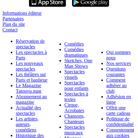
Informations éditeur
Partenaires
Plan du site
Contact
Réservation de
Comédies
spectacles
Comédies
Les spectacles à
Qui sommes
dramatiques
Paris
nous
Sketches, One
Les nouveaux
Nos services
Man Shows
spectacles
Questions
Spectacles
Les théâtres sur
courantes
visuels
Paris et banlieue
Comment
Spectacles
Le Magazine
adhérer au
pour enfants
Tatouvu.mag
club
Spectacles à
Abonnement au
Adhésion en
textes
magazine
ligne
Cirque,
Actualité des
Offrir une
Acrobates
spectacles
carte cadeau
Chansons,
Les artistes,
Politique de
Chanteurs
auteurs,
confidentialité
Spectacles
comédiens
Consentement
musicaux
Historique des
aux cookies