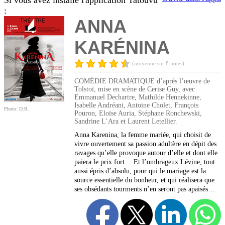
Si vous avez installé l'application Tatouvu
:
ANNA
KARÉNINA
(moyenne sur 8 notes)
COMÉDIE DRAMATIQUE d’après l’œuvre de
Tolstoï, mise en scène de Cerise Guy, avec
Emmanuel Dechartre, Mathilde Hennekinne,
Isabelle Andréani, Antoine Cholet, François
Photo: D.R.
Pouron, Eloïse Auria, Stéphane Ronchewski,
Sandrine L’Ara et Laurent Letellier.
Anna Karenina, la femme mariée, qui choisit de
vivre ouvertement sa passion adultère en dépit des
ravages qu’elle provoque autour d’elle et dont elle
paiera le prix fort… Et l’ombrageux Lévine, tout
aussi épris d’absolu, pour qui le mariage est la
source essentielle du bonheur, et qui réalisera que
ses obsédants tourments n’en seront pas apaisés…