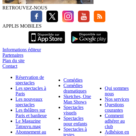
RETROUVEZ-NOUS
APPLIS MOBILES
Informations éditeur
Partenaires
Plan du site
Contact
Réservation de
Comédies
spectacles
Comédies
Les spectacles à
Qui sommes
dramatiques
Paris
nous
Sketches, One
Les nouveaux
Nos services
Man Shows
spectacles
Questions
Spectacles
Les théâtres sur
courantes
visuels
Paris et banlieue
Comment
Spectacles
Le Magazine
adhérer au
pour enfants
Tatouvu.mag
club
Spectacles à
Abonnement au
Adhésion en
textes