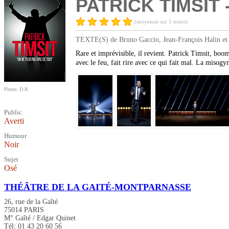
PATRICK TIMSIT - 
(moyenne sur 1 notes)
TEXTE(S) de Bruno Gaccio, Jean-François Halin et 
Rare et imprévisible, il revient. Patrick Timsit, boo
avec le feu, fait rire avec ce qui fait mal. La mis
Photo: D.R.
Public
Averti
Humour
Noir
Sujet
Osé
THÉÂTRE DE LA GAITÉ-MONTPARNASSE
26, rue de la Gaîté
75014 PARIS
M° Gaîté / Edgar Quinet
Tél: 01 43 20 60 56