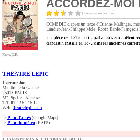
ACCORDEZ-MOI 
(moyenne sur 5 notes)
COMÉDIE d'après un texte d'Étienne Mallinger, mise
Landier/Jean-Philippe Mole, Robin Barde/Françaois 
une pièce de théâtre participative où s'entremêlent s
clandestin installé en 1872 dans les anciennes carrièr
Photo: D.R.
THÉÂTRE LEPIC
1 avenue Junot
Moulin de la Galette
75018 PARIS
M° Pigalle - Abbesses
Tél: 01 42 54 15 12
Web:
theatrelepic.com
>
Plan d'accès
(Google Maps)
>
Plan du métro
(RATP)
CONDITIONS GRAND PUBLIC