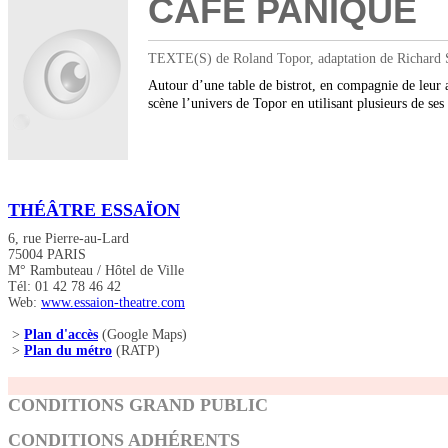
CAFÉ PANIQUE
TEXTE(S) de Roland Topor, adaptation de Richard S
Autour d’une table de bistrot, en compagnie de leur 
scène l’univers de Topor en utilisant plusieurs de s
THÉÂTRE ESSAÏON
6, rue Pierre-au-Lard
75004 PARIS
M° Rambuteau / Hôtel de Ville
Tél: 01 42 78 46 42
Web:
www.essaion-theatre.com
>
Plan d'accès
(Google Maps)
>
Plan du métro
(RATP)
CONDITIONS GRAND PUBLIC
CONDITIONS ADHÉRENTS