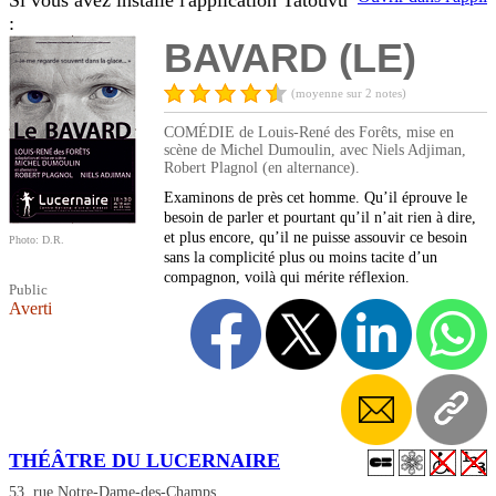
Si vous avez installé l'application Tatouvu
:
BAVARD (LE)
(moyenne sur 2 notes)
COMÉDIE de Louis-René des Forêts, mise en
scène de Michel Dumoulin, avec Niels Adjiman,
Robert Plagnol (en alternance).
Examinons de près cet homme. Qu’il éprouve le
besoin de parler et pourtant qu’il n’ait rien à dire,
et plus encore, qu’il ne puisse assouvir ce besoin
Photo: D.R.
sans la complicité plus ou moins tacite d’un
compagnon, voilà qui mérite réflexion.
Public
Averti
THÉÂTRE DU LUCERNAIRE
53, rue Notre-Dame-des-Champs