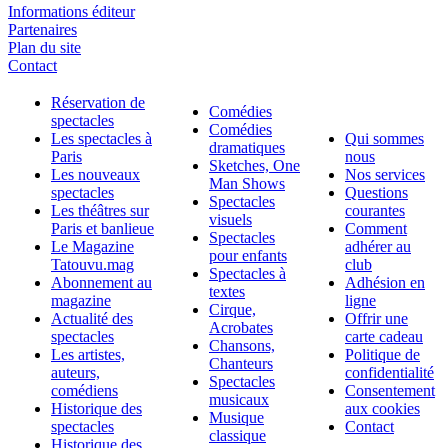
Informations éditeur
Partenaires
Plan du site
Contact
Réservation de
Comédies
spectacles
Comédies
Les spectacles à
Qui sommes
dramatiques
Paris
nous
Sketches, One
Les nouveaux
Nos services
Man Shows
spectacles
Questions
Spectacles
Les théâtres sur
courantes
visuels
Paris et banlieue
Comment
Spectacles
Le Magazine
adhérer au
pour enfants
Tatouvu.mag
club
Spectacles à
Abonnement au
Adhésion en
textes
magazine
ligne
Cirque,
Actualité des
Offrir une
Acrobates
spectacles
carte cadeau
Chansons,
Les artistes,
Politique de
Chanteurs
auteurs,
confidentialité
Spectacles
comédiens
Consentement
musicaux
Historique des
aux cookies
Musique
spectacles
Contact
classique
Historique des