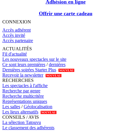
Adhésion en ligne
Offrir une carte cadeau
CONNEXION
Accès adhérent
Accès invité
Accès partenaire
ACTUALITÉS
Fil d'actualité
Les nouveaux spectacles sur le site
Ce sont leurs premières
/
dernières
Dernières soirées Starter Plus
NOUVEAU
Recevoir la newsletter
NOUVEAU
RECHERCHES
Les spectacles à l'affiche
Recherche par genre
Recherche multicritère
Représentations uniques
Les salles
/
Géolocalisation
Les lieux alternatifs
NOUVEAU
CONSEILS / AVIS
La sélection Tatouvu
Le classement des adhérents