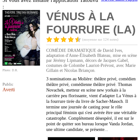
Si vous avez installé l'application Tatouvu
:
VÉNUS À LA
FOURRURE (LA)
(moyenne sur 124 notes)
COMÉDIE DRAMATIQUE de David Ives,
adaptation d'Anne-Élisabeth Blateau, mise en scène
par Jérémy Lipmann, décors de Jacques Gabel,
costumes de Colombe Lauriot-Prévost, avec Marie
Gillain et Nicolas Briançon.
Photo: D.R.
3 nominations au Molière: théâtre privé, comédien
Public
théâtre privé, comédienne théâtre privé. Thomas
Averti
Novachek, metteur en scène new yorkais à la
carrière peu florissante, vient d'adapter La Vénus à
la fourrure tirée du livre de Sacher-Masoch. Il
termine une journée de casting pour le rôle
principal féminin qui s'est avérée être une véritable
catastrophe. Complètement désespéré, il est sur le
point de quitter son bureau lorsque Vanda Jordan,
une ultime candidate, se présente...