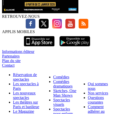
RETROUVEZ-NOUS
APPLIS MOBILES
Informations éditeur
Partenaires
Plan du site
Contact
Réservation de
Comédies
spectacles
Comédies
Les spectacles à
Qui sommes
dramatiques
Paris
nous
Sketches, One
Les nouveaux
Nos services
Man Shows
spectacles
Questions
Spectacles
Les théâtres sur
courantes
visuels
Paris et banlieue
Comment
Spectacles
Le Magazine
adhérer au
pour enfants