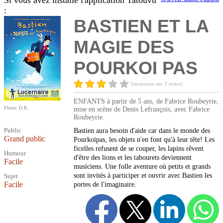
Si vous avez installé l'application Tatouvu
:
BASTIEN ET LA
MAGIE DES
POURKOI PAS
(moyenne sur 1 notes)
ENFANTS à partir de 5 ans, de Fabrice Roubeyrie,
Photo: D.R.
mise en scène de Denis Lefrançois, avec Fabrice
Roubeyrie.
Public
Bastien aura besoin d'aide car dans le monde des
Grand public
Pourkoipas, les objets n'en font qu'à leur tête! Les
ficelles refusent de se couper, les lapins rêvent
Humour
d'être des lions et les tabourets deviennent
Facile
musiciens. Une folle aventure où petits et grands
sont invités à participer et ouvrir avec Bastien les
Sujet
Facile
portes de l'imaginaire.