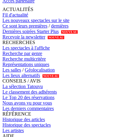
Accès partenaire
ACTUALITÉS
Fil d'actualité
Les nouveaux spectacles sur le site
Ce sont leurs premières
/
dernières
Dernières soirées Starter Plus
NOUVEAU
Recevoir la newsletter
NOUVEAU
RECHERCHES
Les spectacles à l'affiche
Recherche par genre
Recherche multicritère
Représentations uniques
Les salles
/
Géolocalisation
Les lieux alternatifs
NOUVEAU
CONSEILS / AVIS
La sélection Tatouvu
Le classement des adhérents
Le Top 20 des réservations
Nous avons vu pour vous
Les derniers commentaires
RÉFÉRENCE
Historique des articles
Historique des spectacles
Les artistes
AIDE