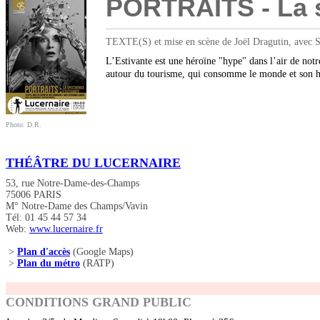
PORTRAITS - La sp
TEXTE(S) et mise en scène de Joël Dragutin, avec S
L’Estivante est une héroïne "hype" dans l’air de notr
autour du tourisme, qui consomme le monde et son his
Photo: D.R.
THÉÂTRE DU LUCERNAIRE
53, rue Notre-Dame-des-Champs
75006 PARIS
M° Notre-Dame des Champs/Vavin
Tél: 01 45 44 57 34
Web:
www.lucernaire.fr
>
Plan d'accès
(Google Maps)
>
Plan du métro
(RATP)
CONDITIONS GRAND PUBLIC