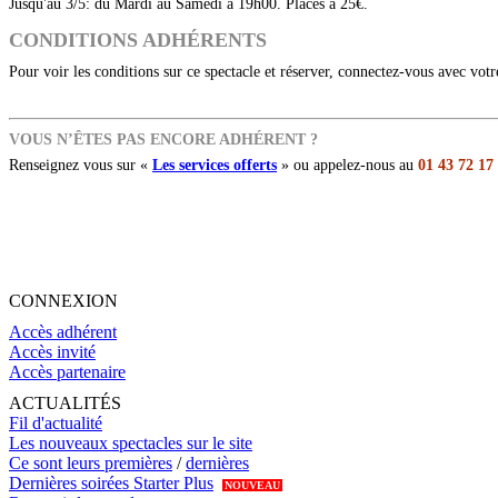
Jusqu'au 3/5: du Mardi au Samedi à 19h00. Places à 25€.
CONDITIONS ADHÉRENTS
Pour voir les conditions sur ce spectacle et réserver, connectez-vous avec vot
VOUS N’ÊTES PAS ENCORE ADHÉRENT ?
Renseignez vous sur «
Les services offerts
» ou appelez-nous au
01 43 72 17
CONNEXION
Accès adhérent
Accès invité
Accès partenaire
ACTUALITÉS
Fil d'actualité
Les nouveaux spectacles sur le site
Ce sont leurs premières
/
dernières
Dernières soirées Starter Plus
NOUVEAU