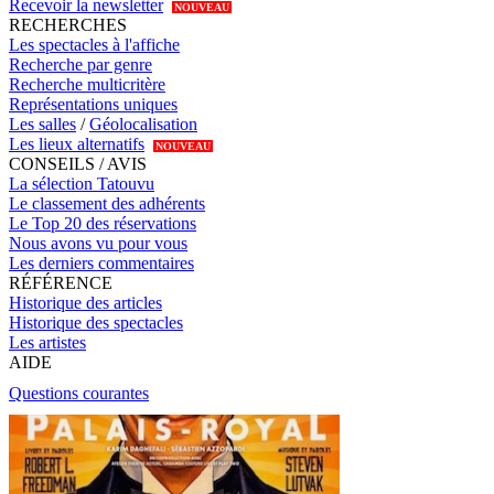
Recevoir la newsletter
NOUVEAU
RECHERCHES
Les spectacles à l'affiche
Recherche par genre
Recherche multicritère
Représentations uniques
Les salles
/
Géolocalisation
Les lieux alternatifs
NOUVEAU
CONSEILS / AVIS
La sélection Tatouvu
Le classement des adhérents
Le Top 20 des réservations
Nous avons vu pour vous
Les derniers commentaires
RÉFÉRENCE
Historique des articles
Historique des spectacles
Les artistes
AIDE
Questions courantes