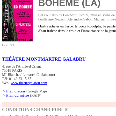
BOHÈME (LA)
CHANSONS de Giacomo Puccini, mise en scène de jea
Guillaume Nozach, Alejandro Gabor, Michael Pinsker
Quatre artistes en herbe: le poète Rodolphe, le peint
d'eau fraîche dans le froid et l'insouciance de la je
Photo: D.R.
THÉÂTRE MONTMARTRE GALABRU
4, rue de l'Armée-d'Orient
75018 PARIS
M° Blanche / Lamarck Caulaincourt
Tél: 01 42 23 15 85
Web:
www.theatregalabru.com
>
Plan d'accès
(Google Maps)
>
Plan du métro
(RATP)
CONDITIONS GRAND PUBLIC