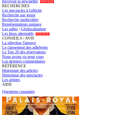
Recevoir la newsletter
NOUVEAU
RECHERCHES
Les spectacles à l'affiche
Recherche par genre
Recherche multicritère
Représentations uniques
Les salles
/
Géolocalisation
Les lieux alternatifs
NOUVEAU
CONSEILS / AVIS
La sélection Tatouvu
Le classement des adhérents
Le Top 20 des réservations
Nous avons vu pour vous
Les derniers commentaires
RÉFÉRENCE
Historique des articles
Historique des spectacles
Les artistes
AIDE
Questions courantes