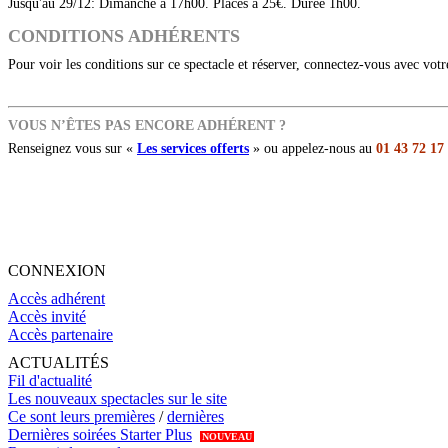
Jusqu'au 29/12: Dimanche à 17h00. Places à 25€. Durée 1h00.
CONDITIONS ADHÉRENTS
Pour voir les conditions sur ce spectacle et réserver, connectez-vous avec vot
VOUS N’ÊTES PAS ENCORE ADHÉRENT ?
Renseignez vous sur «
Les services offerts
» ou appelez-nous au
01 43 72 17
CONNEXION
Accès adhérent
Accès invité
Accès partenaire
ACTUALITÉS
Fil d'actualité
Les nouveaux spectacles sur le site
Ce sont leurs premières
/
dernières
Dernières soirées Starter Plus
NOUVEAU