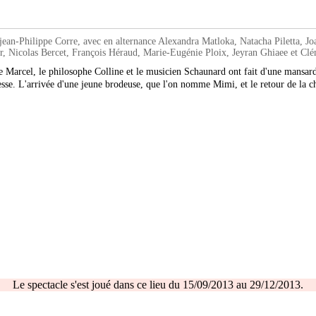
n-Philippe Corre, avec en alternance Alexandra Matloka, Natacha Piletta, J
, Nicolas Bercet, François Héraud, Marie-Eugénie Ploix, Jeyran Ghiaee et Cl
re Marcel, le philosophe Colline et le musicien Schaunard ont fait d'une mansard
unesse. L'arrivée d'une jeune brodeuse, que l'on nomme Mimi, et le retour de la
Le spectacle s'est joué dans ce lieu du 15/09/2013 au 29/12/2013.