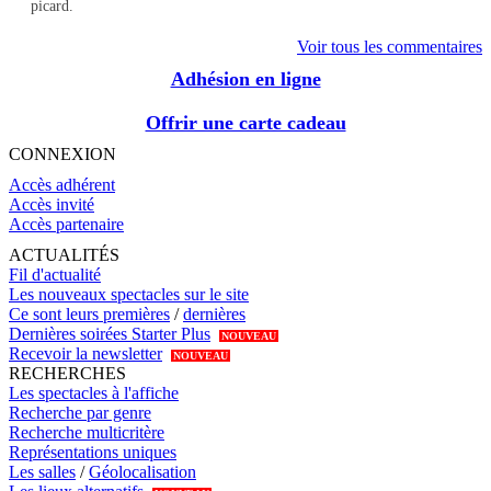
picard.
Voir tous les commentaires
Adhésion en ligne
Offrir une carte cadeau
CONNEXION
Accès adhérent
Accès invité
Accès partenaire
ACTUALITÉS
Fil d'actualité
Les nouveaux spectacles sur le site
Ce sont leurs premières
/
dernières
Dernières soirées Starter Plus
NOUVEAU
Recevoir la newsletter
NOUVEAU
RECHERCHES
Les spectacles à l'affiche
Recherche par genre
Recherche multicritère
Représentations uniques
Les salles
/
Géolocalisation