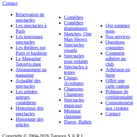
Contact
Réservation de
Comédies
spectacles
Comédies
Les spectacles à
Qui sommes
dramatiques
Paris
nous
Sketches, One
Les nouveaux
Nos services
Man Shows
spectacles
Questions
Spectacles
Les théâtres sur
courantes
visuels
Paris et banlieue
Comment
Spectacles
Le Magazine
adhérer au
pour enfants
Tatouvu.mag
club
Spectacles à
Abonnement au
Adhésion en
textes
magazine
ligne
Cirque,
Actualité des
Offrir une
Acrobates
spectacles
carte cadeau
Chansons,
Les artistes,
Politique de
Chanteurs
auteurs,
confidentialité
Spectacles
comédiens
Consentement
musicaux
Historique des
aux cookies
Musique
spectacles
Contact
classique
Historique des
Danse, Ballets
articles
Copyright © 2004-
2026 Tatouvu S.A.R.L.