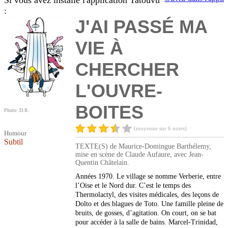
Si vous avez installé l'application Tatouvu
:
J'AI PASSÉ MA
VIE À
CHERCHER
L'OUVRE-
BOITES
Photo: D.R.
(moyenne sur 6 notes)
Humour
Subtil
TEXTE(S) de Maurice-Domingue Barthélemy,
mise en scène de Claude Aufaure, avec Jean-
Quentin Châtelain.
Années 1970. Le village se nomme Verberie, entre
l’Oise et le Nord dur. C’est le temps des
Thermolactyl, des visites médicales, des leçons de
Dolto et des blagues de Toto. Une famille pleine de
bruits, de gosses, d’agitation. On court, on se bat
pour accéder à la salle de bains. Marcel-Trinidad,