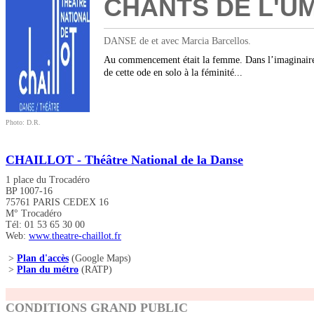
CHANTS DE L'UM
DANSE de et avec Marcia Barcellos.
Au commencement était la femme. Dans l’imaginaire d
de cette ode en solo à la féminité...
Photo: D.R.
CHAILLOT - Théâtre National de la Danse
1 place du Trocadéro
BP 1007-16
75761 PARIS CEDEX 16
M° Trocadéro
Tél: 01 53 65 30 00
Web:
www.theatre-chaillot.fr
>
Plan d'accès
(Google Maps)
>
Plan du métro
(RATP)
CONDITIONS GRAND PUBLIC