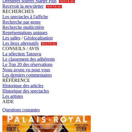
Dernières soirées Starter Plus
NOUVEAU
Recevoir la newsletter
NOUVEAU
RECHERCHES
Les spectacles à l'affiche
Recherche par genre
Recherche multicritère
Représentations uniques
Les salles
/
Géolocalisation
Les lieux alternatifs
NOUVEAU
CONSEILS / AVIS
La sélection Tatouvu
Le classement des adhérents
Le Top 20 des réservations
Nous avons vu pour vous
Les derniers commentaires
RÉFÉRENCE
Historique des articles
Historique des spectacles
Les artistes
AIDE
Questions courantes