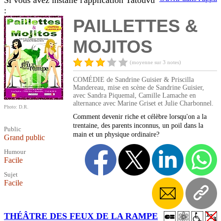
Si vous avez installé l'application Tatouvu
:
PAILLETTES &
MOJITOS
(moyenne sur 3 notes)
COMÉDIE de Sandrine Guisier & Priscilla
Mandereau, mise en scène de Sandrine Guisier,
avec Sandra Piquemal, Camille Lamache en
alternance avec Marine Griset et Julie Charbonnel.
Photo: D.R.
Comment devenir riche et célèbre lorsqu'on a la
trentaine, des parents inconnus, un poil dans la
Public
main et un physique ordinaire?
Grand public
Humour
Facile
Sujet
Facile
THÉÂTRE DES FEUX DE LA RAMPE