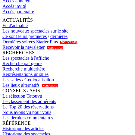
Accès adhérent
Accès invité
Accès partenaire
ACTUALITÉS
Fil d'actualité
Les nouveaux spectacles sur le site
Ce sont leurs premières
/
dernières
Dernières soirées Starter Plus
NOUVEAU
Recevoir la newsletter
NOUVEAU
RECHERCHES
Les spectacles à l'affiche
Recherche par genre
Recherche multicritère
Représentations uniques
Les salles
/
Géolocalisation
Les lieux alternatifs
NOUVEAU
CONSEILS / AVIS
La sélection Tatouvu
Le classement des adhérents
Le Top 20 des réservations
Nous avons vu pour vous
Les derniers commentaires
RÉFÉRENCE
Historique des articles
Historique des spectacles