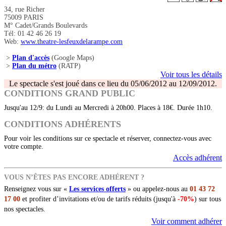
34, rue Richer
75009 PARIS
M° Cadet/Grands Boulevards
Tél: 01 42 46 26 19
Web:
www.theatre-lesfeuxdelarampe.com
>
Plan d'accès
(Google Maps)
>
Plan du métro
(RATP)
Voir tous les détails
Le spectacle s'est joué dans ce lieu du 05/06/2012 au 12/09/2012.
CONDITIONS GRAND PUBLIC
Jusqu'au 12/9: du Lundi au Mercredi à 20h00. Places à 18€. Durée 1h10.
CONDITIONS ADHÉRENTS
Pour voir les conditions sur ce spectacle et réserver, connectez-vous avec
votre compte.
Accès adhérent
VOUS N’ÊTES PAS ENCORE ADHÉRENT ?
Renseignez vous sur «
Les services offerts
» ou appelez-nous au
01 43 72
17 00
et profiter d’invitations et/ou de tarifs réduits (jusqu'à
-70%
) sur tous
nos spectacles.
Voir comment adhérer