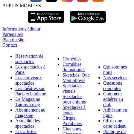
APPLIS MOBILES
Informations éditeur
Partenaires
Plan du site
Contact
Réservation de
Comédies
spectacles
Comédies
Les spectacles à
Qui sommes
dramatiques
Paris
nous
Sketches, One
Les nouveaux
Nos services
Man Shows
spectacles
Questions
Spectacles
Les théâtres sur
courantes
visuels
Paris et banlieue
Comment
Spectacles
Le Magazine
adhérer au
pour enfants
Tatouvu.mag
club
Spectacles à
Abonnement au
Adhésion en
textes
magazine
ligne
Cirque,
Actualité des
Offrir une
Acrobates
spectacles
carte cadeau
Chansons,
Les artistes,
Politique de