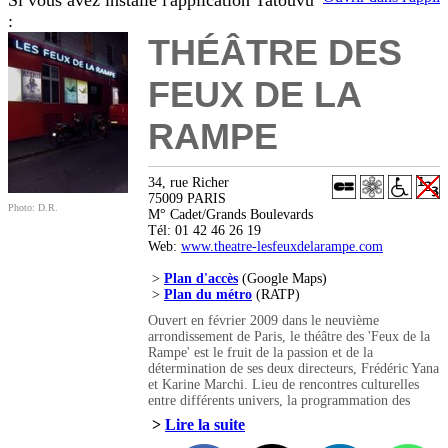
Si vous avez installé l'application Tatouvu
:
THÉÂTRE DES
FEUX DE LA
RAMPE
34, rue Richer
75009 PARIS
Photo: D.R.
M° Cadet/Grands Boulevards
Tél: 01 42 46 26 19
Web:
www.theatre-lesfeuxdelarampe.com
>
Plan d'accès
(Google Maps)
>
Plan du métro
(RATP)
Ouvert en février 2009 dans le neuvième
arrondissement de Paris, le théâtre des 'Feux de la
Rampe' est le fruit de la passion et de la
détermination de ses deux directeurs, Frédéric Yana
et Karine Marchi. Lieu de rencontres culturelles
entre différents univers, la programmation des
deux salles est éclectique et, autant que faire se
>
Lire la suite
peut, subversive. Les artistes sont invités à monter