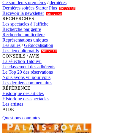
Ce sont leurs premières
/
dernières
Dernières soirées Starter Plus
NOUVEAU
Recevoir la newsletter
NOUVEAU
RECHERCHES
Les spectacles à l'affiche
Recherche par genre
Recherche multicritère
Représentations uniques
Les salles
/
Géolocalisation
Les lieux alternatifs
NOUVEAU
CONSEILS / AVIS
La sélection Tatouvu
Le classement des adhérents
Le Top 20 des réservations
Nous avons vu pour vous
Les derniers commentaires
RÉFÉRENCE
Historique des articles
Historique des spectacles
Les artistes
AIDE
Questions courantes