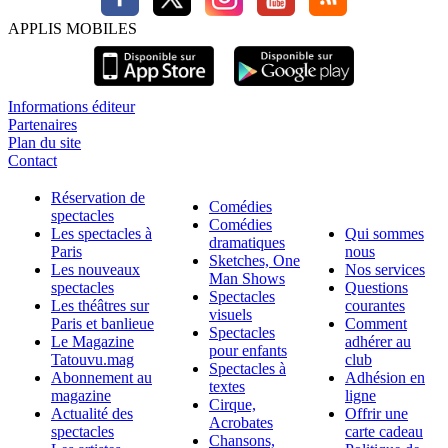
APPLIS MOBILES
Informations éditeur
Partenaires
Plan du site
Contact
Réservation de
Comédies
spectacles
Comédies
Les spectacles à
Qui sommes
dramatiques
Paris
nous
Sketches, One
Les nouveaux
Nos services
Man Shows
spectacles
Questions
Spectacles
Les théâtres sur
courantes
visuels
Paris et banlieue
Comment
Spectacles
Le Magazine
adhérer au
pour enfants
Tatouvu.mag
club
Spectacles à
Abonnement au
Adhésion en
textes
magazine
ligne
Cirque,
Actualité des
Offrir une
Acrobates
spectacles
carte cadeau
Chansons,