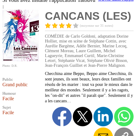
Si vous avez installé l'application Tatouvu
:
CANCANS (LES)
(moyenne sur 31 notes)
COMÉDIE de Carlo Goldoni, adaptation Dorine
Hollier, mise en scène de Stéphane Cottin, avec
Aurélie Bargème, Adèle Bernier, Marine Lecoq,
Clément Moreau, Laure Guillem, Michel
Lagueyrie, Emmanuel Curtil, Marie-Christine
Letort, Stéphanie Vicat, Stéphane Olivié Bisson,
Jean-François Guilliet et Jean-Pierre Malignon.
Photo: D.R.
Checchina aime Beppo, Beppo aime Checchina, ils
sont jeunes, ils sont beaux, leurs deux familles ont
Public
Grand public
résolu de les marier : tout va pour le mieux dans le
meilleur des mondes. Seulement il y a les ragots,
Humour
les "on-dit" et autres "il paraît que". Seulement il y
Facile
a les cancans…
Sujet
Facile