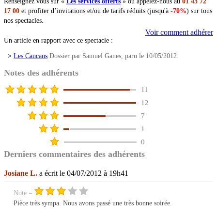
Renseignez vous sur «
Les services offerts
» ou appelez-nous au
01 43 72
17 00
et profiter d’invitations et/ou de tarifs réduits (jusqu'à
-70%
) sur tous
nos spectacles.
Voir comment adhérer
Un article en rapport avec ce spectacle :
>
Les Cancans
Dossier par Samuel Ganes, paru le 10/05/2012.
Notes des adhérents
11
12
7
1
0
Derniers commentaires des adhérents
Josiane L.
a écrit le 04/07/2012 à 19h41
Note =
Pièce très sympa. Nous avons passé une très bonne soirée.