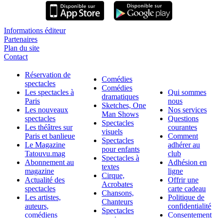
Informations éditeur
Partenaires
Plan du site
Contact
Réservation de
Comédies
spectacles
Comédies
Les spectacles à
Qui sommes
dramatiques
Paris
nous
Sketches, One
Les nouveaux
Nos services
Man Shows
spectacles
Questions
Spectacles
Les théâtres sur
courantes
visuels
Paris et banlieue
Comment
Spectacles
Le Magazine
adhérer au
pour enfants
Tatouvu.mag
club
Spectacles à
Abonnement au
Adhésion en
textes
magazine
ligne
Cirque,
Actualité des
Offrir une
Acrobates
spectacles
carte cadeau
Chansons,
Les artistes,
Politique de
Chanteurs
auteurs,
confidentialité
Spectacles
comédiens
Consentement