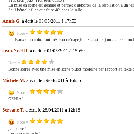
Très bien joué! Très bien dansé !
La mise en scène est géniale et permet d'apporter de la respiration à un tex
Seul bémol : il devait faire 40º dans la salle...
Annie G.
a écrit le 08/05/2011 à 17h53
Note =
marivaux et mambo font très bon ménage;le texte est toujours plus ou moins
Jean-Noël R.
a écrit le 01/05/2011 à 15h59
Note =
Bonne soirée avec une mise en scène plutôt moderne par rapport au texte o
Michèle M.
a écrit le 29/04/2011 à 16h35
Note =
GENIAL.
Servane T.
a écrit le 28/04/2011 à 12h18
Note =
j'ai adoré !
très bon spectacle !