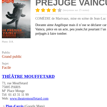
PRÉJUGÉ VAINCU
(moyenne sur 25 notes)
COMÉDIE de Marivaux, mise en scène de Jean-Luc Rev
Dorante aime Angélique mais il n’ose se déclarer car e
Vaincu, pièce en un acte, peu jouée,fut pourtant l’un
préjugés à faire tomber.
Photo: D.R.
Public
Grand public
Sujet
Facile
THÉÂTRE MOUFFETARD
73, rue Mouffetard
75005 PARIS
M° Place Monge
Tél: 01 43 31 11 99
Web:
www.theatremouffetard.com
>
Plan d'accès
(Google Maps)