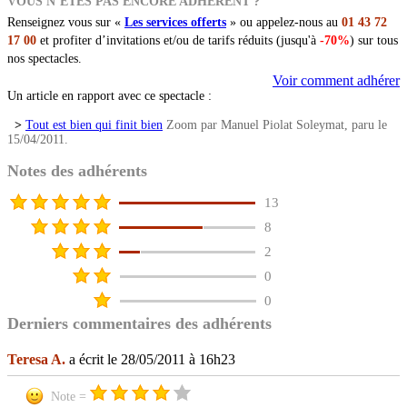
VOUS N’ÊTES PAS ENCORE ADHÉRENT ?
Renseignez vous sur «
Les services offerts
» ou appelez-nous au
01 43 72
17 00
et profiter d’invitations et/ou de tarifs réduits (jusqu'à
-70%
) sur tous
nos spectacles.
Voir comment adhérer
Un article en rapport avec ce spectacle :
>
Tout est bien qui finit bien
Zoom par Manuel Piolat Soleymat, paru le
15/04/2011.
Notes des adhérents
13
8
2
0
0
Derniers commentaires des adhérents
Teresa A.
a écrit le 28/05/2011 à 16h23
Note =