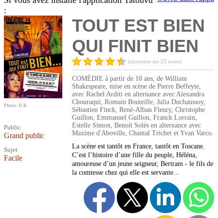
Si vous avez installé l'application Tatouvu
:
TOUT EST BIEN
QUI FINIT BIEN
(moyenne sur 23 notes)
COMÉDIE à partir de 10 ans, de William
Shakespeare, mise en scène de Pierre Beffeyte,
avec Rachel Arditi en alternance avec Alexandra
Chouraqui, Romain Bouteille, Julia Duchaussoy,
Photo: D.R.
Sébastien Finck, René-Alban Fleury, Christophe
Guillon, Emmanuel Guillon, Franck Lorrain,
Estelle Simon, Benoit Solès en alternance avec
Public
Maxime d'Aboville, Chantal Trichet et Yvan Varco.
Grand public
La scène est tantôt en France, tantôt en Toscane.
Sujet
C’est l’histoire d’une fille du peuple, Héléna,
Facile
amoureuse d’un jeune seigneur, Bertram - le fils de
la comtesse chez qui elle est servante...