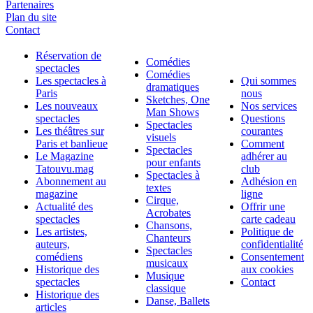
Partenaires
Plan du site
Contact
Réservation de
Comédies
spectacles
Comédies
Les spectacles à
Qui sommes
dramatiques
Paris
nous
Sketches, One
Les nouveaux
Nos services
Man Shows
spectacles
Questions
Spectacles
Les théâtres sur
courantes
visuels
Paris et banlieue
Comment
Spectacles
Le Magazine
adhérer au
pour enfants
Tatouvu.mag
club
Spectacles à
Abonnement au
Adhésion en
textes
magazine
ligne
Cirque,
Actualité des
Offrir une
Acrobates
spectacles
carte cadeau
Chansons,
Les artistes,
Politique de
Chanteurs
auteurs,
confidentialité
Spectacles
comédiens
Consentement
musicaux
Historique des
aux cookies
Musique
spectacles
Contact
classique
Historique des
Danse, Ballets
articles