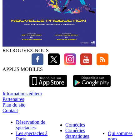
RETROUVEZ-NOUS
APPLIS MOBILES
Informations éditeur
Partenaires
Plan du site
Contact
Réservation de
Comédies
spectacles
Comédies
Les spectacles à
Qui sommes
dramatiques
Paris
nous