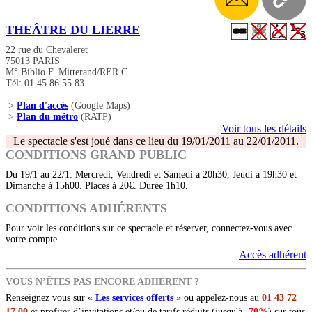
THEÂTRE DU LIERRE
22 rue du Chevaleret
75013 PARIS
M° Biblio F. Mitterand/RER C
Tél: 01 45 86 55 83
>
Plan d'accès
(Google Maps)
>
Plan du métro
(RATP)
Voir tous les détails
Le spectacle s'est joué dans ce lieu du 19/01/2011 au 22/01/2011.
CONDITIONS GRAND PUBLIC
Du 19/1 au 22/1: Mercredi, Vendredi et Samedi à 20h30, Jeudi à 19h30 et
Dimanche à 15h00. Places à 20€. Durée 1h10.
CONDITIONS ADHÉRENTS
Pour voir les conditions sur ce spectacle et réserver, connectez-vous avec
votre compte.
Accès adhérent
VOUS N’ÊTES PAS ENCORE ADHÉRENT ?
Renseignez vous sur «
Les services offerts
» ou appelez-nous au
01 43 72
17 00
et profiter d’invitations et/ou de tarifs réduits (jusqu'à
-70%
) sur tous