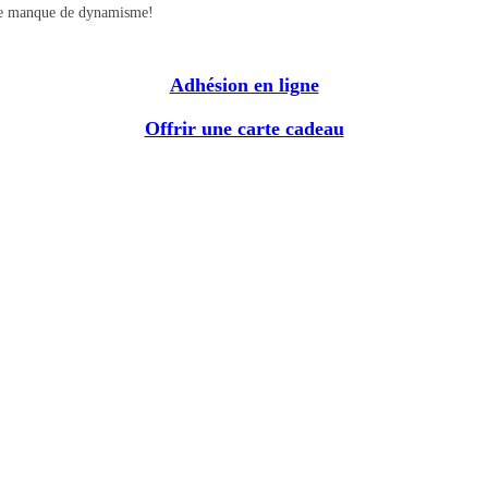
.elle manque de dynamisme!
Adhésion en ligne
Offrir une carte cadeau