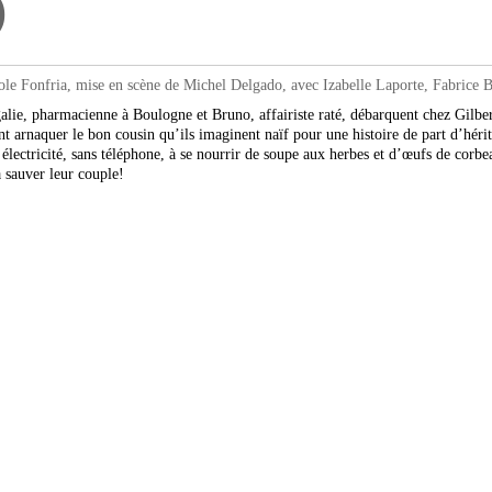
)
 Fonfria, mise en scène de Michel Delgado, avec Izabelle Laporte, Fabrice Bl
lie, pharmacienne à Boulogne et Bruno, affairiste raté, débarquent chez Gilbert
t arnaquer le bon cousin qu’ils imaginent naïf pour une histoire de part d’hérit
ns électricité, sans téléphone, à se nourrir de soupe aux herbes et d’œufs de co
 sauver leur couple!