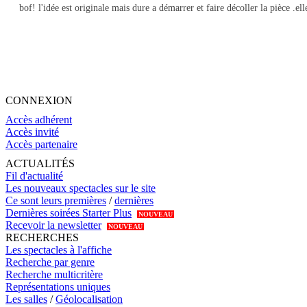
bof! l'idée est originale mais dure a démarrer et faire décoller la pièce 
CONNEXION
Accès adhérent
Accès invité
Accès partenaire
ACTUALITÉS
Fil d'actualité
Les nouveaux spectacles sur le site
Ce sont leurs premières
/
dernières
Dernières soirées Starter Plus
NOUVEAU
Recevoir la newsletter
NOUVEAU
RECHERCHES
Les spectacles à l'affiche
Recherche par genre
Recherche multicritère
Représentations uniques
Les salles
/
Géolocalisation