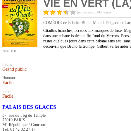
VIE EN VERT (LA
(moyenne sur 103 notes)
COMÉDIE de Fabrice Blind, Michel Delgado et Carole
Citadins branchés, accrocs aux marques de luxe, Maga
dans une cabane isolée au fin fond du Vercors. Pensan
rester quelques jours dans cette cabane sans eau, sa
découvrir que Bruno la trompe. Gilbert va les aider à
Photo: D.R.
Public
Grand public
Humour
Facile
Sujet
Facile
PALAIS DES GLACES
37, rue du Fbg du Temple
75010 PARIS
M° République / Goncourt
Tél: 01 42 02 27 17