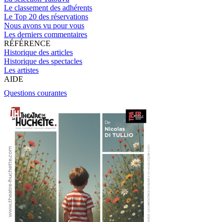
Le classement des adhérents
Le Top 20 des réservations
Nous avons vu pour vous
Les derniers commentaires
RÉFÉRENCE
Historique des articles
Historique des spectacles
Les artistes
AIDE
Questions courantes