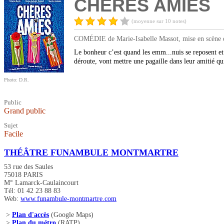
CHÈRES AMIES
(moyenne sur 10 notes)
COMÉDIE de Marie-Isabelle Massot, mise en scène de
Le bonheur c’est quand les emm...nuis se reposent et 
déroute, vont mettre une pagaille dans leur amitié q
Photo: D.R.
Public
Grand public
Sujet
Facile
THÉÂTRE FUNAMBULE MONTMARTRE
53 rue des Saules
75018 PARIS
M° Lamarck-Caulaincourt
Tél: 01 42 23 88 83
Web:
www.funambule-montmartre.com
>
Plan d'accès
(Google Maps)
>
Plan du métro
(RATP)