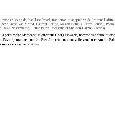
e en scène de Jean-Luc Revol, traduction et adaptation de Laurent Lafitte et
Jacob, avec Kad Merad, Laurent Lafitte, Magali Bonfils, Pierre Santini, Paol
r Tiago Nascimiento, Laure Balon, Melusine et Sheldon Harnick (lyrics).
la parfumerie Maraczek, le directeur Georg Nowack, homme tranquille et discr
s l’avoir jamais rencontrée. Bientôt, arrive une nouvelle vendeuse, Amalia Bal
urs mois sans même le savoir…