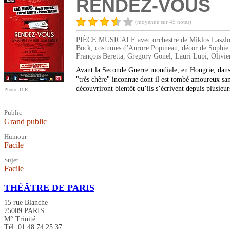
RENDEZ-VOUS
(moyenne sur 45 notes)
PIÈCE MUSICALE avec orchestre de Miklos Laszlo, mis
Bock, costumes d'Aurore Popineau, décor de Sophie 
François Beretta, Gregory Gonel, Lauri Lupi, Olivie
Avant la Seconde Guerre mondiale, en Hongrie, dans 
"très chère" inconnue dont il est tombé amoureux san
découvriront bientôt qu’ils s’écrivent depuis plusie
Photo: D.R.
Public
Grand public
Humour
Facile
Sujet
Facile
THÉÂTRE DE PARIS
15 rue Blanche
75009 PARIS
M° Trinité
Tél: 01 48 74 25 37