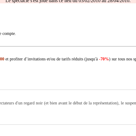
Le spectacle s'est joué dans ce lieu du 03/02/2010 au 28/04/2010.
re compte.
 00
et profiter d’invitations et/ou de tarifs réduits (jusqu'à
-70%
) sur tous nos s
tateurs d'un regard noir (et bien avant le début de la représentation), le suspen