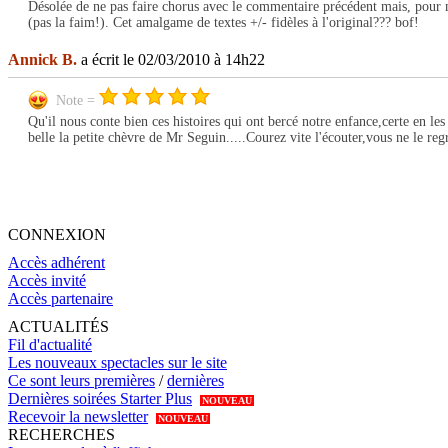
Désolée de ne pas faire chorus avec le commentaire précédent mais, pour ma 
(pas la faim!). Cet amalgame de textes +/- fidèles à l'original??? bof!
Annick B.
a écrit le 02/03/2010 à 14h22
Note =
Qu'il nous conte bien ces histoires qui ont bercé notre enfance,certe en le
belle la petite chèvre de Mr Seguin.....Courez vite l'écouter,vous ne le regr
CONNEXION
Accès adhérent
Accès invité
Accès partenaire
ACTUALITÉS
Fil d'actualité
Les nouveaux spectacles sur le site
Ce sont leurs premières
/
dernières
Dernières soirées Starter Plus
NOUVEAU
Recevoir la newsletter
NOUVEAU
RECHERCHES