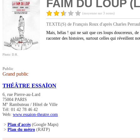
FAIM DU LOUP (L
(moyenne sur 3 notes)
TEXTE(S) de François Roux d'après Charles Perrault
Mais, hélas ! qui ne sait que ces loups doucereux, de
raconter des histoires, surtout celles qui réveillent n
Photo: D.R.
Public
Grand public
THÉÂTRE ESSAÏON
6, rue Pierre-au-Lard
75004 PARIS
M° Rambuteau / Hôtel de Ville
Tél: 01 42 78 46 42
Web:
www.essaion-theatre.com
>
Plan d'accès
(Google Maps)
>
Plan du métro
(RATP)