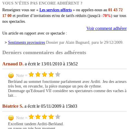
VOUS N’ÊTES PAS ENCORE ADHÉRENT ?
Renseignez vous sur «
Les services offerts
» ou appelez-nous au
01 43 72
17 00
et profiter d’invitations et/ou de tarifs réduits (jusqu'à
-70%
) sur tous
nos spectacles.
Voir comment adhérer
Un article en rapport avec ce spectacle :
>
Sentiments provisoires
Dossier par Alain Bugnard, paru le 29/12/2009.
Derniers commentaires des adhérents
Arnaud D.
a écrit le 13/01/2010 à 15h52
Note =
Berléand au sommet fonctionne parfaitement avec Arditi. Jeu des acteurs
très bon, en revanche, la pièce manque un peu de rythme.
Dommage qu'Edouard VII considère ses spectateurs comme des vaches à
lait...
Béatrice S.
a écrit le 05/11/2009 à 15h03
Note =
Excellent tandem Arditi-Berléand.
on passe un très bon moment