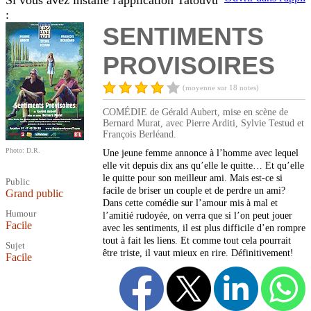
Si vous avez installé l'application Tatouvu
:
SENTIMENTS
PROVISOIRES
(moyenne sur 18 notes)
COMÉDIE de Gérald Aubert, mise en scène de
Bernard Murat, avec Pierre Arditi, Sylvie Testud et
François Berléand.
Photo: D.R.
Une jeune femme annonce à l’homme avec lequel
elle vit depuis dix ans qu’elle le quitte… Et qu’elle
le quitte pour son meilleur ami. Mais est-ce si
Public
facile de briser un couple et de perdre un ami?
Grand public
Dans cette comédie sur l’amour mis à mal et
Humour
l’amitié rudoyée, on verra que si l’on peut jouer
Facile
avec les sentiments, il est plus difficile d’en rompre
tout à fait les liens. Et comme tout cela pourrait
Sujet
être triste, il vaut mieux en rire. Définitivement!
Facile