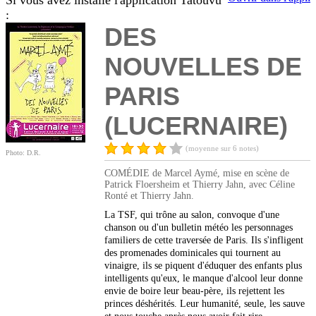
Si vous avez installé l'application Tatouvu
:
DES
NOUVELLES DE
PARIS
(LUCERNAIRE)
(moyenne sur 6 notes)
Photo: D.R.
COMÉDIE de Marcel Aymé, mise en scène de
Patrick Floersheim et Thierry Jahn, avec Céline
Ronté et Thierry Jahn.
La TSF, qui trône au salon, convoque d'une
chanson ou d'un bulletin météo les personnages
familiers de cette traversée de Paris. Ils s'infligent
des promenades dominicales qui tournent au
vinaigre, ils se piquent d'éduquer des enfants plus
intelligents qu'eux, le manque d'alcool leur donne
envie de boire leur beau-père, ils rejettent les
princes déshérités. Leur humanité, seule, les sauve