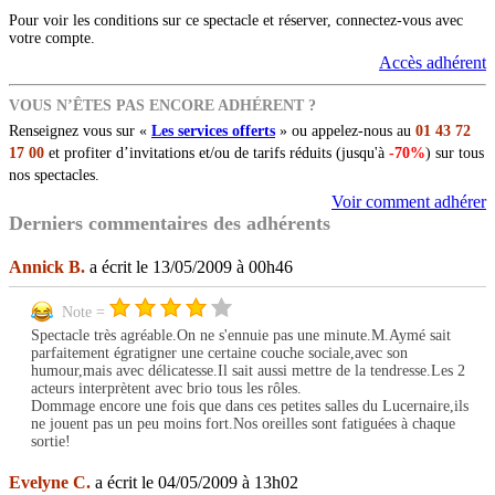
Pour voir les conditions sur ce spectacle et réserver, connectez-vous avec
votre compte.
Accès adhérent
VOUS N’ÊTES PAS ENCORE ADHÉRENT ?
Renseignez vous sur «
Les services offerts
» ou appelez-nous au
01 43 72
17 00
et profiter d’invitations et/ou de tarifs réduits (jusqu'à
-70%
) sur tous
nos spectacles.
Voir comment adhérer
Derniers commentaires des adhérents
Annick B.
a écrit le 13/05/2009 à 00h46
Note =
Spectacle très agréable.On ne s'ennuie pas une minute.M.Aymé sait
parfaitement égratigner une certaine couche sociale,avec son
humour,mais avec délicatesse.Il sait aussi mettre de la tendresse.Les 2
acteurs interprètent avec brio tous les rôles.
Dommage encore une fois que dans ces petites salles du Lucernaire,ils
ne jouent pas un peu moins fort.Nos oreilles sont fatiguées à chaque
sortie!
Evelyne C.
a écrit le 04/05/2009 à 13h02