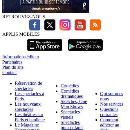
RETROUVEZ-NOUS
APPLIS MOBILES
Informations éditeur
Partenaires
Plan du site
Contact
Réservation de
Comédies
spectacles
Comédies
Les spectacles à
Qui sommes
dramatiques
Paris
nous
Sketches, One
Les nouveaux
Nos services
Man Shows
spectacles
Questions
Spectacles
Les théâtres sur
courantes
visuels
Paris et banlieue
Comment
Spectacles
Le Magazine
adhérer au
pour enfants