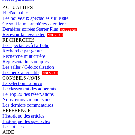
ACTUALITÉS
Fil d'actualité
Les nouveaux spectacles sur le site
Ce sont leurs premières
/
dernières
Dernières soirées Starter Plus
NOUVEAU
Recevoir la newsletter
NOUVEAU
RECHERCHES
Les spectacles à l'affiche
Recherche par genre
Recherche multicritère
Représentations uniques
Les salles
/
Géolocalisation
Les lieux alternatifs
NOUVEAU
CONSEILS / AVIS
La sélection Tatouvu
Le classement des adhérents
Le Top 20 des réservations
Nous avons vu pour vous
Les derniers commentaires
RÉFÉRENCE
Historique des articles
Historique des spectacles
Les artistes
AIDE