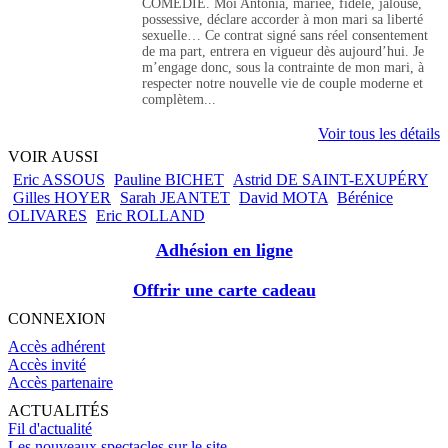
COMÉDIE. Moi Antonia, mariée, fidèle, jalouse,
possessive, déclare accorder à mon mari sa liberté
sexuelle… Ce contrat signé sans réel consentement
de ma part, entrera en vigueur dès aujourd’hui. Je
m’engage donc, sous la contrainte de mon mari, à
respecter notre nouvelle vie de couple moderne et
complètem...
Voir tous les détails
VOIR AUSSI
Eric ASSOUS
Pauline BICHET
Astrid DE SAINT-EXUPÉRY
Gilles HOYER
Sarah JEANTET
David MOTA
Bérénice
OLIVARES
Eric ROLLAND
Adhésion en ligne
Offrir une carte cadeau
CONNEXION
Accès adhérent
Accès invité
Accès partenaire
ACTUALITÉS
Fil d'actualité
Les nouveaux spectacles sur le site