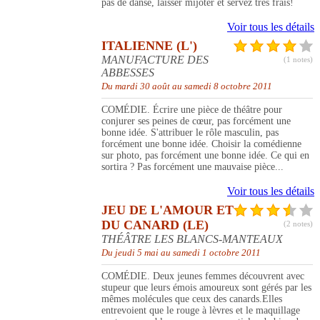
pas de danse, laisser mijoter et servez très frais!
Voir tous les détails
ITALIENNE (L')
MANUFACTURE DES
(1 notes)
ABBESSES
Du mardi 30 août au samedi 8 octobre 2011
COMÉDIE. Écrire une pièce de théâtre pour
conjurer ses peines de cœur, pas forcément une
bonne idée. S'attribuer le rôle masculin, pas
forcément une bonne idée. Choisir la comédienne
sur photo, pas forcément une bonne idée. Ce qui en
sortira ? Pas forcément une mauvaise pièce...
Voir tous les détails
JEU DE L'AMOUR ET
DU CANARD (LE)
(2 notes)
THÉÂTRE LES BLANCS-MANTEAUX
Du jeudi 5 mai au samedi 1 octobre 2011
COMÉDIE. Deux jeunes femmes découvrent avec
stupeur que leurs émois amoureux sont gérés par les
mêmes molécules que ceux des canards.Elles
entrevoient que le rouge à lèvres et le maquillage