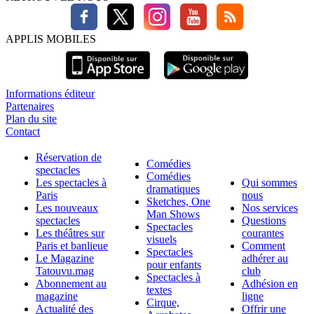
APPLIS MOBILES
Informations éditeur
Partenaires
Plan du site
Contact
Réservation de
Comédies
spectacles
Comédies
Les spectacles à
Qui sommes
dramatiques
Paris
nous
Sketches, One
Les nouveaux
Nos services
Man Shows
spectacles
Questions
Spectacles
Les théâtres sur
courantes
visuels
Paris et banlieue
Comment
Spectacles
Le Magazine
adhérer au
pour enfants
Tatouvu.mag
club
Spectacles à
Abonnement au
Adhésion en
textes
magazine
ligne
Cirque,
Actualité des
Offrir une