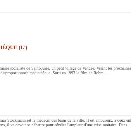
ÉQUE (L')
e socialiste de Saint-Juire, un petit village de Vendée. Visant les prochaines é
 disproportionnée médiathèque. Sorti en 1993 le film de Rohm...
mann est le médecin des bains de la ville. Il est amoureux, a deux enfants e
ens, il va devoir se débattre pour révéler l'ampleur d'une crise sanitaire. Dans...