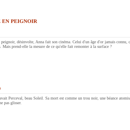
 EN PEIGNOIR
r, désinvolte, Anna fait son cinéma. Celui d'un âge d'or jamais connu, cous
. Mais prend-elle la mesure de ce qu'elle fait remonter à la surface ?
9
Perceval, beau Soleil. Sa mort est comme un trou noir, une béance atomisante
e pas glisser.