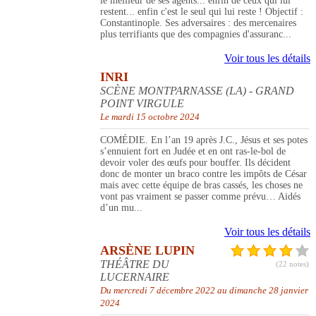
le meilleur de ses agents... enfin de ceux qui lui
restent... enfin c'est le seul qui lui reste ! Objectif :
Constantinople. Ses adversaires : des mercenaires
plus terrifiants que des compagnies d'assuranc...
Voir tous les détails
INRI
SCÈNE MONTPARNASSE (LA) - GRAND
POINT VIRGULE
Le mardi 15 octobre 2024
COMÉDIE. En l’an 19 après J.C., Jésus et ses potes
s’ennuient fort en Judée et en ont ras-le-bol de
devoir voler des œufs pour bouffer. Ils décident
donc de monter un braco contre les impôts de César
mais avec cette équipe de bras cassés, les choses ne
vont pas vraiment se passer comme prévu… Aidés
d’un mu...
Voir tous les détails
ARSÈNE LUPIN
THÉÂTRE DU
(22 notes)
LUCERNAIRE
Du mercredi 7 décembre 2022 au dimanche 28 janvier
2024