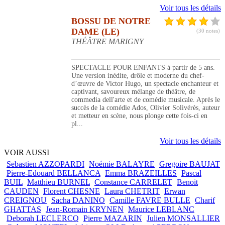
Voir tous les détails
BOSSU DE NOTRE
DAME (LE)
(30 notes)
THÉÂTRE MARIGNY
SPECTACLE POUR ENFANTS à partir de 5 ans.
Une version inédite, drôle et moderne du chef-
d’œuvre de Victor Hugo, un spectacle enchanteur et
captivant, savoureux mélange de théâtre, de
commedia dell'arte et de comédie musicale. Après le
succès de la comédie Ados, Olivier Solivérès, auteur
et metteur en scène, nous plonge cette fois-ci en
pl...
Voir tous les détails
VOIR AUSSI
Sebastien AZZOPARDI
Noémie BALAYRE
Gregoire BAUJAT
Pierre-Edouard BELLANCA
Emma BRAZEILLES
Pascal
BUIL
Matthieu BURNEL
Constance CARRELET
Benoit
CAUDEN
Florent CHESNE
Laura CHETRIT
Erwan
CREIGNOU
Sacha DANINO
Camille FAVRE BULLE
Charif
GHATTAS
Jean-Romain KRYNEN
Maurice LEBLANC
Deborah LECLERCQ
Pierre MAZARIN
Julien MONSALLIER