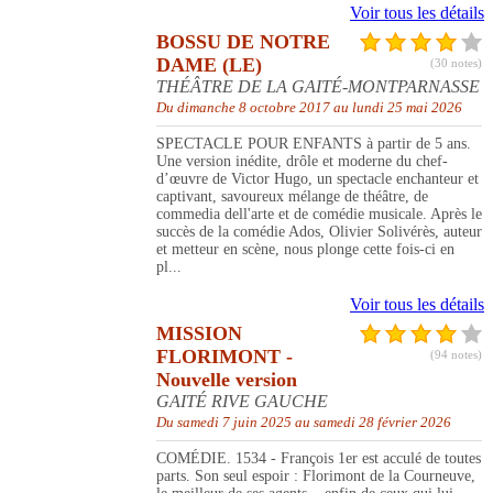
Voir tous les détails
BOSSU DE NOTRE
DAME (LE)
(30 notes)
THÉÂTRE DE LA GAITÉ-MONTPARNASSE
Du dimanche 8 octobre 2017 au lundi 25 mai 2026
SPECTACLE POUR ENFANTS à partir de 5 ans.
Une version inédite, drôle et moderne du chef-
d’œuvre de Victor Hugo, un spectacle enchanteur et
captivant, savoureux mélange de théâtre, de
commedia dell'arte et de comédie musicale. Après le
succès de la comédie Ados, Olivier Solivérès, auteur
et metteur en scène, nous plonge cette fois-ci en
pl...
Voir tous les détails
MISSION
FLORIMONT -
(94 notes)
Nouvelle version
GAITÉ RIVE GAUCHE
Du samedi 7 juin 2025 au samedi 28 février 2026
COMÉDIE. 1534 - François 1er est acculé de toutes
parts. Son seul espoir : Florimont de la Courneuve,