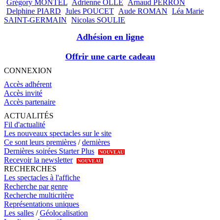
Grégory MONTEL
Adrienne OLLE
Arnaud PERRON
Delphine PIARD
Jules POUCET
Aude ROMAN
Léa Marie
SAINT-GERMAIN
Nicolas SOULIE
Adhésion en ligne
Offrir une carte cadeau
CONNEXION
Accès adhérent
Accès invité
Accès partenaire
ACTUALITÉS
Fil d'actualité
Les nouveaux spectacles sur le site
Ce sont leurs premières
/
dernières
Dernières soirées Starter Plus
NOUVEAU
Recevoir la newsletter
NOUVEAU
RECHERCHES
Les spectacles à l'affiche
Recherche par genre
Recherche multicritère
Représentations uniques
Les salles
/
Géolocalisation