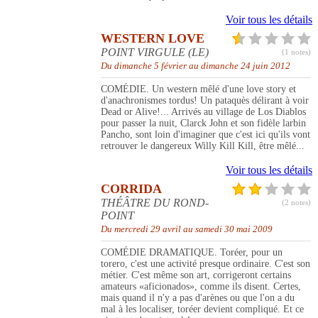
Voir tous les détails
WESTERN LOVE
POINT VIRGULE (LE)
(1 notes)
Du dimanche 5 février au dimanche 24 juin 2012
COMÉDIE. Un western mêlé d'une love story et
d'anachronismes tordus! Un pataquès délirant à voir
Dead or Alive!... Arrivés au village de Los Diablos
pour passer la nuit, Clarck John et son fidèle larbin
Pancho, sont loin d'imaginer que c'est ici qu'ils vont
retrouver le dangereux Willy Kill Kill, être mêlé...
Voir tous les détails
CORRIDA
THÉÂTRE DU ROND-
(2 notes)
POINT
Du mercredi 29 avril au samedi 30 mai 2009
COMÉDIE DRAMATIQUE. Toréer, pour un
torero, c'est une activité presque ordinaire. C'est son
métier. C'est même son art, corrigeront certains
amateurs «aficionados», comme ils disent. Certes,
mais quand il n'y a pas d'arènes ou que l'on a du
mal à les localiser, toréer devient compliqué. Et ce