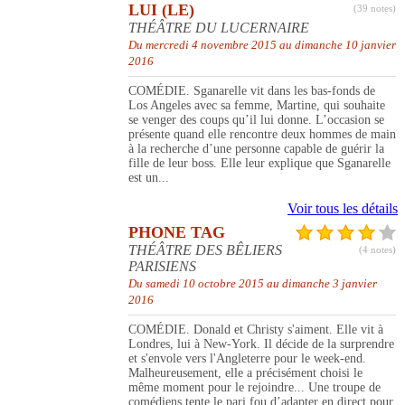
LUI (LE)
(39 notes)
THÉÂTRE DU LUCERNAIRE
Du mercredi 4 novembre 2015 au dimanche 10 janvier
2016
COMÉDIE. Sganarelle vit dans les bas-fonds de
Los Angeles avec sa femme, Martine, qui souhaite
se venger des coups qu’il lui donne. L’occasion se
présente quand elle rencontre deux hommes de main
à la recherche d’une personne capable de guérir la
fille de leur boss. Elle leur explique que Sganarelle
est un...
Voir tous les détails
PHONE TAG
THÉÂTRE DES BÊLIERS
(4 notes)
PARISIENS
Du samedi 10 octobre 2015 au dimanche 3 janvier
2016
COMÉDIE. Donald et Christy s'aiment. Elle vit à
Londres, lui à New-York. Il décide de la surprendre
et s'envole vers l'Angleterre pour le week-end.
Malheureusement, elle a précisément choisi le
même moment pour le rejoindre... Une troupe de
comédiens tente le pari fou d’adapter en direct pour