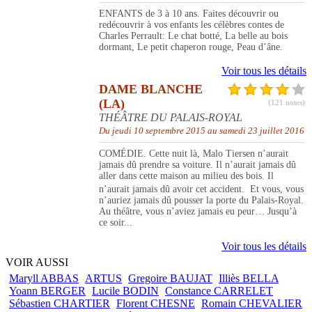
ENFANTS de 3 à 10 ans. Faites découvrir ou
redécouvrir à vos enfants les célèbres contes de
Charles Perrault: Le chat botté, La belle au bois
dormant, Le petit chaperon rouge, Peau d’âne.
Voir tous les détails
DAME BLANCHE
(LA)
(121 notes)
THÉÂTRE DU PALAIS-ROYAL
Du jeudi 10 septembre 2015 au samedi 23 juillet 2016
COMÉDIE. Cette nuit là, Malo Tiersen n’aurait
jamais dû prendre sa voiture. Il n’aurait jamais dû
aller dans cette maison au milieu des bois. Il
n’aurait jamais dû avoir cet accident. Et vous, vous
n’auriez jamais dû pousser la porte du Palais-Royal.
Au théâtre, vous n’aviez jamais eu peur… Jusqu’à
ce soir...
Voir tous les détails
VOIR AUSSI
Maryll ABBAS
ARTUS
Gregoire BAUJAT
Illiès BELLA
Yoann BERGER
Lucile BODIN
Constance CARRELET
Sébastien CHARTIER
Florent CHESNE
Romain CHEVALIER