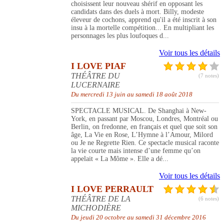
choisissent leur nouveau shérif en opposant les
candidats dans des duels à mort. Billy, modeste
éleveur de cochons, apprend qu'il a été inscrit à son
insu à la mortelle compétition... En multipliant les
personnages les plus loufoques d...
Voir tous les détails
I LOVE PIAF
THÉÂTRE DU
(7 notes)
LUCERNAIRE
Du mercredi 13 juin au samedi 18 août 2018
SPECTACLE MUSICAL. De Shanghai à New-
York, en passant par Moscou, Londres, Montréal ou
Berlin, on fredonne, en français et quel que soit son
âge, La Vie en Rose, L’Hymne à l’Amour, Milord
ou Je ne Regrette Rien. Ce spectacle musical raconte
la vie courte mais intense d’une femme qu’on
appelait « La Môme ». Elle a dé...
Voir tous les détails
I LOVE PERRAULT
THÉÂTRE DE LA
(6 notes)
MICHODIÈRE
Du jeudi 20 octobre au samedi 31 décembre 2016