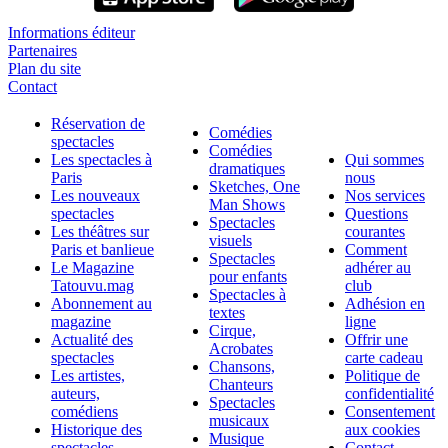
Informations éditeur
Partenaires
Plan du site
Contact
Réservation de
Comédies
spectacles
Comédies
Les spectacles à
Qui sommes
dramatiques
Paris
nous
Sketches, One
Les nouveaux
Nos services
Man Shows
spectacles
Questions
Spectacles
Les théâtres sur
courantes
visuels
Paris et banlieue
Comment
Spectacles
Le Magazine
adhérer au
pour enfants
Tatouvu.mag
club
Spectacles à
Abonnement au
Adhésion en
textes
magazine
ligne
Cirque,
Actualité des
Offrir une
Acrobates
spectacles
carte cadeau
Chansons,
Les artistes,
Politique de
Chanteurs
auteurs,
confidentialité
Spectacles
comédiens
Consentement
musicaux
Historique des
aux cookies
Musique
spectacles
Contact