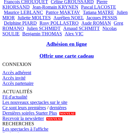
François CHOUQUET
Céline GROUSSARD
Pierre
KHORSAND
Jean-Romain KRYNEN
Pascal LACOSTE
Maurice LEBLANC
Patrice MAKTAV
Tatiana MATRE
Julien
MIOR
Juliette MOLTES
Aurélien NOEL
Jacques PESSIS
Delphine PIARD
Rosy POLLASTRO
Aude ROMAN
Greg
ROMANO
Julien SCHMIDT
Arnaud SCHMITT
Nicolas
SOULIE
Benjamin THOMAS
Alex VIC
Adhésion en ligne
Offrir une carte cadeau
CONNEXION
Accès adhérent
Accès invité
Accès partenaire
ACTUALITÉS
Fil d'actualité
Les nouveaux spectacles sur le site
Ce sont leurs premières
/
dernières
Dernières soirées Starter Plus
NOUVEAU
Recevoir la newsletter
NOUVEAU
RECHERCHES
Les spectacles à l'affiche