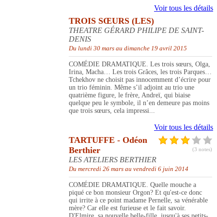
Voir tous les détails
TROIS SŒURS (LES)
THEATRE GÉRARD PHILIPE DE SAINT-
DENIS
Du lundi 30 mars au dimanche 19 avril 2015
COMÉDIE DRAMATIQUE. Les trois sœurs, Olga,
Irina, Macha… Les trois Grâces, les trois Parques…
Tchekhov ne choisit pas innocemment d’écrire pour
un trio féminin. Même s’il adjoint au trio une
quatrième figure, le frère, Andreï, qui biaise
quelque peu le symbole, il n’en demeure pas moins
que trois sœurs, cela impressi...
Voir tous les détails
TARTUFFE - Odéon
Berthier
(3 notes)
LES ATELIERS BERTHIER
Du mercredi 26 mars au vendredi 6 juin 2014
COMÉDIE DRAMATIQUE. Quelle mouche a
piqué ce bon monsieur Orgon? Et qu'est-ce donc
qui irrite à ce point madame Pernelle, sa vénérable
mère? Car elle est furieuse et le fait savoir.
D'Elmire, sa nouvelle belle-fille, jusqu'à ses petits-