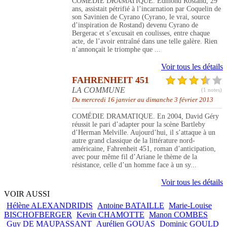
COMÉDIE DRAMATIQUE. Edmond Rostand, 29
ans, assistait pétrifié à l’incarnation par Coquelin de
son Savinien de Cyrano (Cyrano, le vrai, source
d’inspiration de Rostand) devenu Cyrano de
Bergerac et s’excusait en coulisses, entre chaque
acte, de l’avoir entraîné dans une telle galère. Rien
n’annonçait le triomphe que ...
Voir tous les détails
FAHRENHEIT 451
LA COMMUNE
(1 notes)
Du mercredi 16 janvier au dimanche 3 février 2013
COMÉDIE DRAMATIQUE. En 2004, David Géry
réussit le pari d’adapter pour la scène Bartleby
d’Herman Melville. Aujourd’hui, il s’attaque à un
autre grand classique de la littérature nord-
américaine, Fahrenheit 451, roman d’anticipation,
avec pour même fil d’Ariane le thème de la
résistance, celle d’un homme face à un sy...
Voir tous les détails
VOIR AUSSI
Hélène ALEXANDRIDIS
Antoine BATAILLE
Marie-Louise
BISCHOFBERGER
Kevin CHAMOTTE
Manon COMBES
Guy DE MAUPASSANT
Aurélien GOUAS
Dominic GOULD