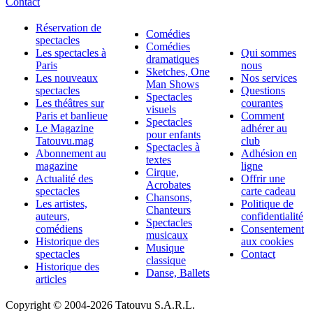
Contact
Réservation de
Comédies
spectacles
Comédies
Les spectacles à
Qui sommes
dramatiques
Paris
nous
Sketches, One
Les nouveaux
Nos services
Man Shows
spectacles
Questions
Spectacles
Les théâtres sur
courantes
visuels
Paris et banlieue
Comment
Spectacles
Le Magazine
adhérer au
pour enfants
Tatouvu.mag
club
Spectacles à
Abonnement au
Adhésion en
textes
magazine
ligne
Cirque,
Actualité des
Offrir une
Acrobates
spectacles
carte cadeau
Chansons,
Les artistes,
Politique de
Chanteurs
auteurs,
confidentialité
Spectacles
comédiens
Consentement
musicaux
Historique des
aux cookies
Musique
spectacles
Contact
classique
Historique des
Danse, Ballets
articles
Copyright © 2004-
2026 Tatouvu S.A.R.L.