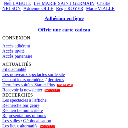
Neil LABUTE
Léa MARIE-SAINT GERMAIN
Charlie
NELSON
Adrienne OLLE
Régis ROYER
Marie VIALLE
Adhésion en ligne
Offrir une carte cadeau
CONNEXION
Accès adhérent
Accès invité
Accès partenaire
ACTUALITÉS
Fil d'actualité
Les nouveaux spectacles sur le site
Ce sont leurs premières
/
dernières
Dernières soirées Starter Plus
NOUVEAU
Recevoir la newsletter
NOUVEAU
RECHERCHES
Les spectacles à l'affiche
Recherche par genre
Recherche multicritère
Représentations uniques
Les salles
/
Géolocalisation
Les lieux alternatifs
NOUVEAU