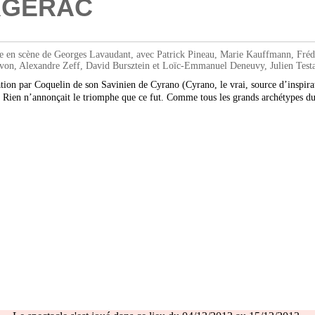
RGERAC
ne de Georges Lavaudant, avec Patrick Pineau, Marie Kauffmann, Frédéric 
on, Alexandre Zeff, David Bursztein et Loïc-Emmanuel Deneuvy, Julien Test
nation par Coquelin de son Savinien de Cyrano (Cyrano, le vrai, source d’inspir
lère. Rien n’annonçait le triomphe que ce fut. Comme tous les grands archéty