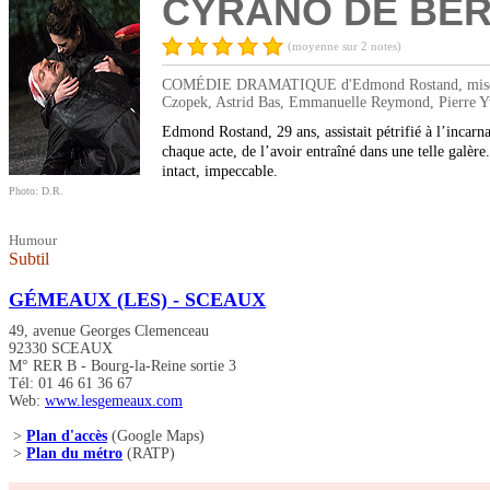
CYRANO DE BE
(moyenne sur 2 notes)
COMÉDIE DRAMATIQUE d'Edmond Rostand, mise en scè
Czopek, Astrid Bas, Emmanuelle Reymond, Pierre Yv
Edmond Rostand, 29 ans, assistait pétrifié à l’incar
chaque acte, de l’avoir entraîné dans une telle ga
intact, impeccable.
Photo: D.R.
Humour
Subtil
GÉMEAUX (LES) - SCEAUX
49, avenue Georges Clemenceau
92330 SCEAUX
M° RER B - Bourg-la-Reine sortie 3
Tél: 01 46 61 36 67
Web:
www.lesgemeaux.com
>
Plan d'accès
(Google Maps)
>
Plan du métro
(RATP)