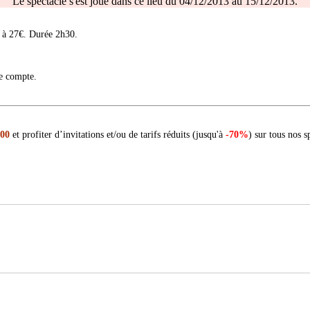
Le spectacle s'est joué dans ce lieu du 04/12/2013 au 15/12/2013.
 à 27€. Durée 2h30.
re compte.
 00
et profiter d’invitations et/ou de tarifs réduits (jusqu'à
-70%
) sur tous nos s