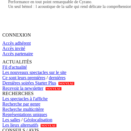
Performance en tout point remarquable de Cyrano.
Un seul bémol : l acoustique de la salle qui rend délicate la compréhensi
CONNEXION
Accès adhérent
Accès invité
Accès partenaire
ACTUALITÉS
Fil d'actualité
Les nouveaux spectacles sur le site
Ce sont leurs premières
/
dernières
Dernières soirées Starter Plus
NOUVEAU
Recevoir la newsletter
NOUVEAU
RECHERCHES
Les spectacles à l'affiche
Recherche par genre
Recherche multicritère
Représentations uniques
Les salles
/
Géolocalisation
Les lieux alternatifs
NOUVEAU
CONSEILS / AVIS