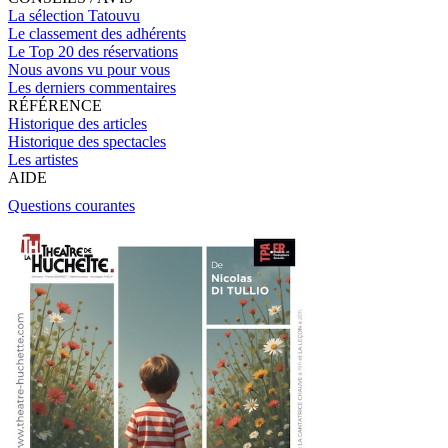
La sélection Tatouvu
Le classement des adhérents
Le Top 20 des réservations
Nous avons vu pour vous
Les derniers commentaires
RÉFÉRENCE
Historique des articles
Historique des spectacles
Les artistes
AIDE
Questions courantes