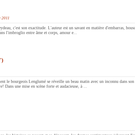
e 2011
eau, c'est son exactitude. L'auteur est un savant en matière d'embarras, bouscu
ns l'imbroglio entre âme et corps, amour e...
')
le bourgeois Lenglumé se réveille un beau matin avec un inconnu dans son lit
e! Dans une mise en scène forte et audacieuse, à ...