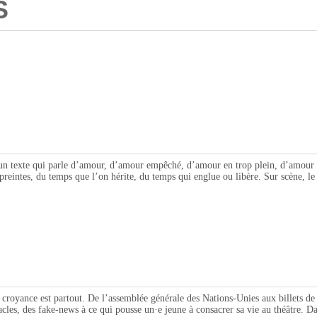
S
te qui parle d’amour, d’amour empêché, d’amour en trop plein, d’amour qui fr
reintes, du temps que l’on hérite, du temps qui englue ou libère. Sur scène, le 
e est partout. De l’assemblée générale des Nations-Unies aux billets de banq
les, des fake-news à ce qui pousse un·e jeune à consacrer sa vie au théâtre. D