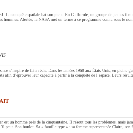
nquête spatiale bat son plein. En Californie, un groupe de jeunes femmes pas
s des hommes. Alertée, la NASA met un terme à ce programme connu sous le nom
NIS
inspire de faits réels. Dans les années 1960 aux États-Unis, en pleine guer
s afin d’éprouver leur capacité à partir à la conquête de l’espace. Leurs résultat
AIT
n homme près de la cinquantaine. Il résout tous les problèmes, mais jamais de
il peut. Son boulot. Sa « famille type » : sa femme superoccupée Claire, son fi