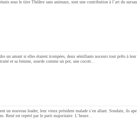
réunis sous le titre Théâtre sans animaux, sont une contribution à l’art du sur
n amant si elles étaient trompées, deux sémillants noceurs tout prêts à leur 
traité et sa femme, sourde comme un pot, une cocott...
 un nouveau leader, leur vieux président malade s’en allant. Soudain, ils ape
s. René est repéré par le parti majoritaire. L’heure...