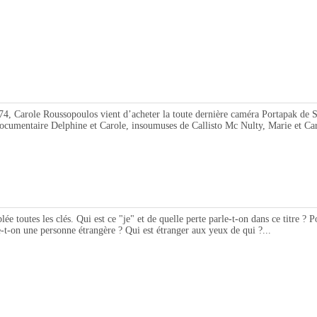
role Roussopoulos vient d’acheter la toute dernière caméra Portapak de Son
u documentaire Delphine et Carole, insoumuses de Callisto Mc Nulty, Marie et Car
 les clés. Qui est ce "je" et de quelle perte parle-t-on dans ce titre ? Pou
e-t-on une personne étrangère ? Qui est étranger aux yeux de qui ?...