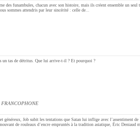
des funambules, chacun avec son histoire, mais ils créent ensemble un seul tab
us sommes attendris par leur sincérité : celle de...
 tas de détritus. Que lui arrive-t-il ? Et pourquoi ?
LE FRANCOPHONE
, Job subit les tentations que Satan lui inflige avec l’assentiment de Dieu.
 mouvant de rouleaux d’encre empruntés à la tradition asiatique, Éric Deniaud m