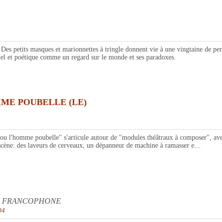
 petits masques et marionnettes à tringle donnent vie à une vingtaine de per
ruel et poétique comme un regard sur le monde et ses paradoxes.
ME POUBELLE (LE)
me poubelle" s'articule autour de "modules théâtraux à composer", avec pou
scène: des laveurs de cerveaux, un dépanneur de machine à ramasser e...
LE FRANCOPHONE
04