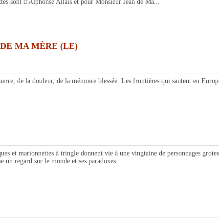
tes sont d'Alphonse Allais et pour Monsieur Jean de Ma...
DE MA MÈRE (LE)
de la douleur, de la mémoire blessée. Les frontières qui sautent en Europe, l
et marionnettes à tringle donnent vie à une vingtaine de personnages grotesq
me un regard sur le monde et ses paradoxes.