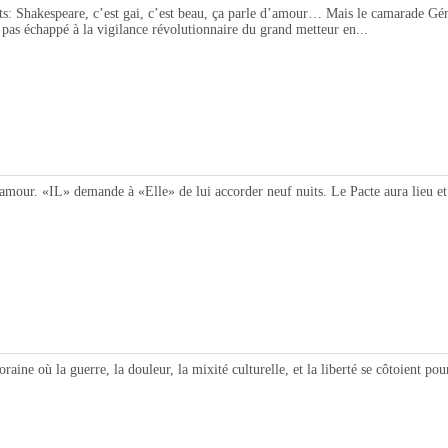
kespeare, c’est gai, c’est beau, ça parle d’amour… Mais le camarade Général
t pas échappé à la vigilance révolutionnaire du grand metteur en...
 «IL» demande à «Elle» de lui accorder neuf nuits. Le Pacte aura lieu et se
la guerre, la douleur, la mixité culturelle, et la liberté se côtoient pour d