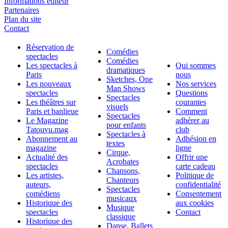
Informations éditeur
Partenaires
Plan du site
Contact
Réservation de
Comédies
spectacles
Comédies
Les spectacles à
Qui sommes
dramatiques
Paris
nous
Sketches, One
Les nouveaux
Nos services
Man Shows
spectacles
Questions
Spectacles
Les théâtres sur
courantes
visuels
Paris et banlieue
Comment
Spectacles
Le Magazine
adhérer au
pour enfants
Tatouvu.mag
club
Spectacles à
Abonnement au
Adhésion en
textes
magazine
ligne
Cirque,
Actualité des
Offrir une
Acrobates
spectacles
carte cadeau
Chansons,
Les artistes,
Politique de
Chanteurs
auteurs,
confidentialité
Spectacles
comédiens
Consentement
musicaux
Historique des
aux cookies
Musique
spectacles
Contact
classique
Historique des
Danse, Ballets