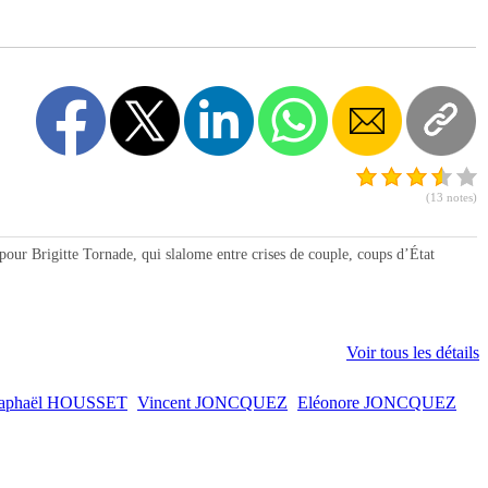
(13 notes)
our Brigitte Tornade, qui slalome entre crises de couple, coups d’État
Voir tous les détails
aphaël HOUSSET
Vincent JONCQUEZ
Eléonore JONCQUEZ