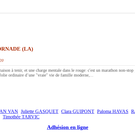
ORNADE (LA)
020
on à tenir, et une charge mentale dans le rouge: c'est un marathon non-stop p
olie ordinaire d’une "vraie" vie de famille moderne,...
OAN VAN
Juliette GASQUET
Clara GUIPONT
Paloma HAVAS
R
Timothée TARVIC
Adhésion en ligne