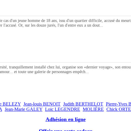
 d'un jeune homme de 18 ans, issu d'un quartier difficile, accusé du meurtre 
 l'accusé. Or, sur les douze jurés, l'un d'entre eux a un dout...
, tranquillement installé chez lui, organise son «dernier voyage», son entoura
d'amour... et toute une galerie de personnages empêch...
ire BELEZY
Jean-louis BENOIT
Judith BERTHELOT
Pierre-Yves
A
Jean-Marie GALEY
Loic LEGENDRE
MOLIÈRE
Chick ORT
Adhésion en ligne