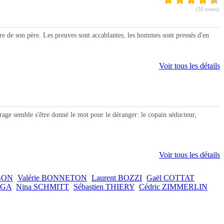
(30 notes)
de son père. Les preuves sont accablantes, les hommes sont pressés d'en
Voir tous les détails
ge semble s'être donné le mot pour le déranger: le copain séducteur,
Voir tous les détails
 BON
Valérie BONNETON
Laurent BOZZI
Gaël COTTAT
EGA
Nina SCHMITT
Sébastien THIERY
Cédric ZIMMERLIN