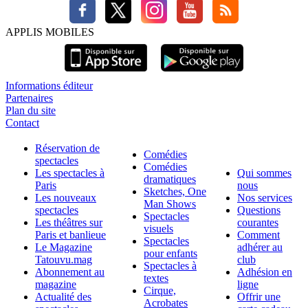
APPLIS MOBILES
Informations éditeur
Partenaires
Plan du site
Contact
Réservation de
Comédies
spectacles
Comédies
Les spectacles à
Qui sommes
dramatiques
Paris
nous
Sketches, One
Les nouveaux
Nos services
Man Shows
spectacles
Questions
Spectacles
Les théâtres sur
courantes
visuels
Paris et banlieue
Comment
Spectacles
Le Magazine
adhérer au
pour enfants
Tatouvu.mag
club
Spectacles à
Abonnement au
Adhésion en
textes
magazine
ligne
Cirque,
Actualité des
Offrir une
Acrobates