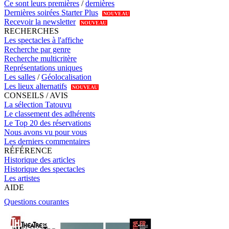
Ce sont leurs premières
/
dernières
Dernières soirées Starter Plus
NOUVEAU
Recevoir la newsletter
NOUVEAU
RECHERCHES
Les spectacles à l'affiche
Recherche par genre
Recherche multicritère
Représentations uniques
Les salles
/
Géolocalisation
Les lieux alternatifs
NOUVEAU
CONSEILS / AVIS
La sélection Tatouvu
Le classement des adhérents
Le Top 20 des réservations
Nous avons vu pour vous
Les derniers commentaires
RÉFÉRENCE
Historique des articles
Historique des spectacles
Les artistes
AIDE
Questions courantes