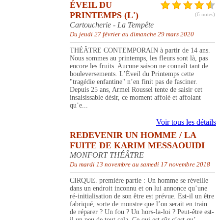
ÉVEIL DU
PRINTEMPS (L')
(6 notes)
Cartoucherie - La Tempête
Du jeudi 27 février au dimanche 29 mars 2020
THÉÂTRE CONTEMPORAIN à partir de 14 ans.
Nous sommes au printemps, les fleurs sont là, pas
encore les fruits. Aucune saison ne connaît tant de
bouleversements. L’Éveil du Printemps cette
"tragédie enfantine" n’en finit pas de fasciner.
Depuis 25 ans, Armel Roussel tente de saisir cet
insaisissable désir, ce moment affolé et affolant
qu’e...
Voir tous les détails
REDEVENIR UN HOMME / LA
FUITE DE KARIM MESSAOUIDI
MONFORT THÉÂTRE
Du mardi 13 novembre au samedi 17 novembre 2018
CIRQUE. première partie : Un homme se réveille
dans un endroit inconnu et on lui annonce qu’une
ré-initialisation de son être est prévue. Est-il un être
fabriqué, sorte de monstre que l’on serait en train
de réparer ? Un fou ? Un hors-la-loi ? Peut-être est-
il un peu de tout cela. Ce qui est sûr c’est qu’...