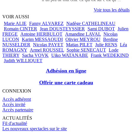
Voir tous les détails
VOIR AUSSI
Marie ALIE
Fanny ALVAREZ
Nadège CATHELINEAU
Romain CINTER
Jean DOUSTEYSSIER
Sami DUBOT
Julien
FREGE
Antoine HERBULOT
Amandine LAVAL
Nicolas
LUCON
Karim MESSAOUDI
Olivier MEYROU
Berdine
NUSSELDER
Nicolas PAYET
Matias PILET
Julie RENS
Léa
ROMAGNY
Armel ROUSSEL
Sophie SENECAUT
Lode
THIERY
Sacha VOVK
Uiko WATANABE
Frank WEDEKIND
Judith WILLIQUET
Adhésion en ligne
Offrir une carte cadeau
CONNEXION
Accès adhérent
Accès invité
Accès partenaire
ACTUALITÉS
Fil d'actualité
Les nouveaux spectacles sur le site