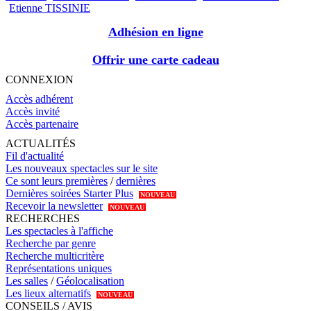
Etienne TISSINIE
Adhésion en ligne
Offrir une carte cadeau
CONNEXION
Accès adhérent
Accès invité
Accès partenaire
ACTUALITÉS
Fil d'actualité
Les nouveaux spectacles sur le site
Ce sont leurs premières
/
dernières
Dernières soirées Starter Plus
NOUVEAU
Recevoir la newsletter
NOUVEAU
RECHERCHES
Les spectacles à l'affiche
Recherche par genre
Recherche multicritère
Représentations uniques
Les salles
/
Géolocalisation
Les lieux alternatifs
NOUVEAU
CONSEILS / AVIS