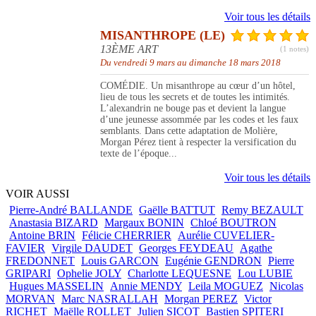
Voir tous les détails
MISANTHROPE (LE)
13ÈME ART
(1 notes)
Du vendredi 9 mars au dimanche 18 mars 2018
COMÉDIE. Un misanthrope au cœur d’un hôtel,
lieu de tous les secrets et de toutes les intimités.
L’alexandrin ne bouge pas et devient la langue
d’une jeunesse assommée par les codes et les faux
semblants. Dans cette adaptation de Molière,
Morgan Pérez tient à respecter la versification du
texte de l’époque...
Voir tous les détails
VOIR AUSSI
Pierre-André BALLANDE
Gaëlle BATTUT
Remy BEZAULT
Anastasia BIZARD
Margaux BONIN
Chloé BOUTRON
Antoine BRIN
Félicie CHERRIER
Aurélie CUVELIER-
FAVIER
Virgile DAUDET
Georges FEYDEAU
Agathe
FREDONNET
Louis GARCON
Eugénie GENDRON
Pierre
GRIPARI
Ophelie JOLY
Charlotte LEQUESNE
Lou LUBIE
Hugues MASSELIN
Annie MENDY
Leila MOGUEZ
Nicolas
MORVAN
Marc NASRALLAH
Morgan PEREZ
Victor
RICHET
Maëlle ROLLET
Julien SICOT
Bastien SPITERI