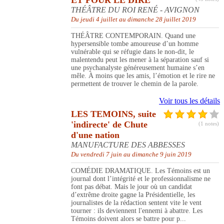
ET POUR LE DIRE
THÉÂTRE DU ROI RENÉ - AVIGNON
Du jeudi 4 juillet au dimanche 28 juillet 2019
THÉÂTRE CONTEMPORAIN. Quand une
hypersensible tombe amoureuse d’un homme
vulnérable qui se réfugie dans le non-dit, le
malentendu peut les mener à la séparation sauf si
une psychanalyste généreusement humaine s’en
mêle. À moins que les amis, l’émotion et le rire ne
permettent de trouver le chemin de la parole.
Voir tous les détails
LES TEMOINS, suite
'indirecte' de Chute
(1 notes)
d'une nation
MANUFACTURE DES ABBESSES
Du vendredi 7 juin au dimanche 9 juin 2019
COMÉDIE DRAMATIQUE. Les Témoins est un
journal dont l’intégrité et le professionnalisme ne
font pas débat. Mais le jour où un candidat
d’extrême droite gagne la Présidentielle, les
journalistes de la rédaction sentent vite le vent
tourner : ils deviennent l'ennemi à abattre. Les
Témoins doivent alors se battre pour p...