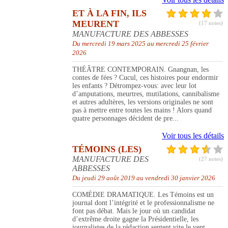
ET À LA FIN, ILS
MEURENT
(17 notes)
MANUFACTURE DES ABBESSES
Du mercredi 19 mars 2025 au mercredi 25 février
2026
THÉÂTRE CONTEMPORAIN. Gnangnan, les
contes de fées ? Cucul, ces histoires pour endormir
les enfants ? Détrompez-vous: avec leur lot
d’amputations, meurtres, mutilations, cannibalisme
et autres adultères, les versions originales ne sont
pas à mettre entre toutes les mains ! Alors quand
quatre personnages décident de pre...
Voir tous les détails
TÉMOINS (LES)
MANUFACTURE DES
(27 notes)
ABBESSES
Du jeudi 29 août 2019 au vendredi 30 janvier 2026
COMÉDIE DRAMATIQUE. Les Témoins est un
journal dont l’intégrité et le professionnalisme ne
font pas débat. Mais le jour où un candidat
d’extrême droite gagne la Présidentielle, les
journalistes de la rédaction sentent vite le vent