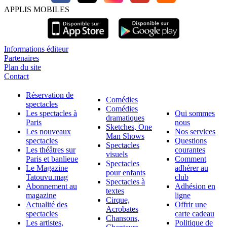
APPLIS MOBILES
Informations éditeur
Partenaires
Plan du site
Contact
Réservation de
Comédies
spectacles
Comédies
Les spectacles à
Qui sommes
dramatiques
Paris
nous
Sketches, One
Les nouveaux
Nos services
Man Shows
spectacles
Questions
Spectacles
Les théâtres sur
courantes
visuels
Paris et banlieue
Comment
Spectacles
Le Magazine
adhérer au
pour enfants
Tatouvu.mag
club
Spectacles à
Abonnement au
Adhésion en
textes
magazine
ligne
Cirque,
Actualité des
Offrir une
Acrobates
spectacles
carte cadeau
Chansons,
Les artistes,
Politique de