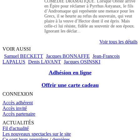
COMÉDIE DRAMATIQUE. Lorsque Oreste arrive
en Épire pour réclamer à Pyrrhus Astyanax, le fils
d’Andromaque qui représente une menace pour les
Grecs, il se heurte au refus du souverain, qui veut
plaire à la veuve d’Hector dont il est épris. Mais
celle-ci lui résiste, fidèle au souvenir de son époux.
Ignorant les déclar...
Voir tous les détails
VOIR AUSSI
Samuel BECKETT
Jacques BONNAFFE
Jean-François
LAPALUS
Denis LAVANT
Jacques OSINSKI
Adhésion en ligne
Offrir une carte cadeau
CONNEXION
Accès adhérent
Accès invité
Accès partenaire
ACTUALITÉS
Fil d'actualité
Les nouveaux spectacles sur le site
Ce sont leurs premières
/
dernières